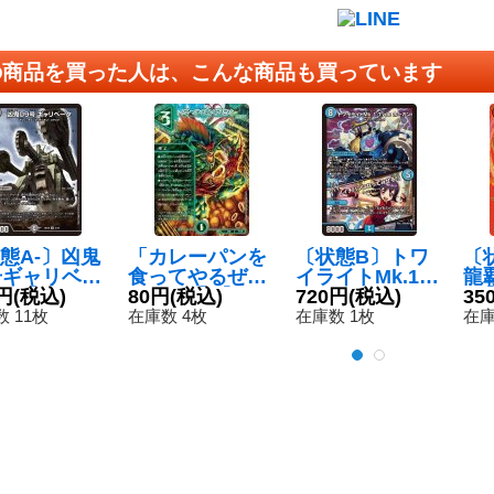
の商品を買った人は、こんな商品も買っています
態A-〕凶鬼
「カレーパンを
〔状態B〕トワ
〔
号ギャリベー
食ってやるぜ
イライトMk.1Ty
龍
SR】{BD10
円
(税込)
ぇ！」【U】{E
80円
(税込)
peホーガン/
720円
(税込)
T【
35
8}《闇》
X1847/75}《自
「イチバンにな
X2
 11枚
在庫数 4枚
在庫数 1枚
在庫
然》
ってみせる！」
《
【SR】{25EX1
3/89}《水》