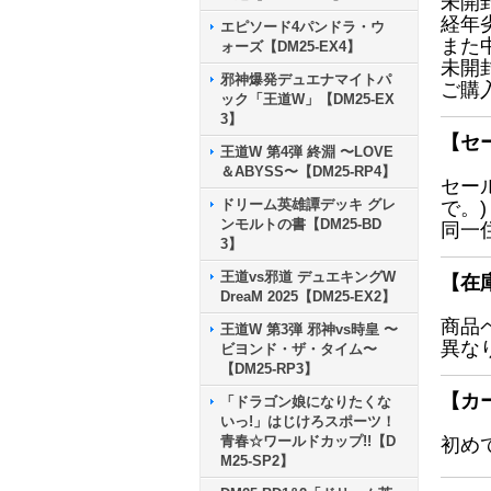
未開
経年
エピソード4パンドラ・ウ
また
ォーズ【DM25-EX4】
未開
邪神爆発デュエナマイトパ
ご購
ック「王道W」【DM25-EX
3】
【セ
王道W 第4弾 終淵 〜LOVE
＆ABYSS〜【DM25-RP4】
セー
ドリーム英雄譚デッキ グレ
で。)
ンモルトの書【DM25-BD
同一
3】
王道vs邪道 デュエキングW
【在
DreaM 2025【DM25-EX2】
商品
王道W 第3弾 邪神vs時皇 〜
異な
ビヨンド・ザ・タイム〜
【DM25-RP3】
【カ
「ドラゴン娘になりたくな
いっ!」はじけろスポーツ！
青春☆ワールドカップ!!【D
初め
M25-SP2】