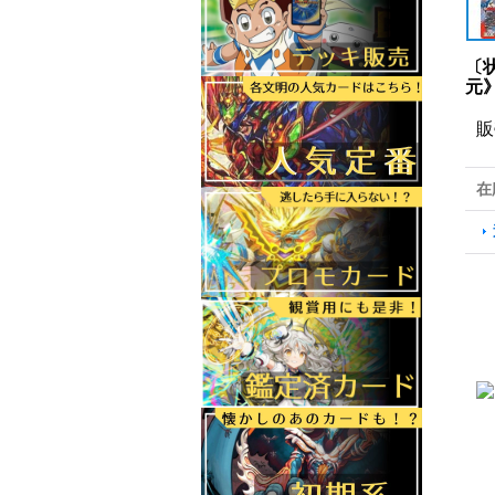
〔状
元
販
在