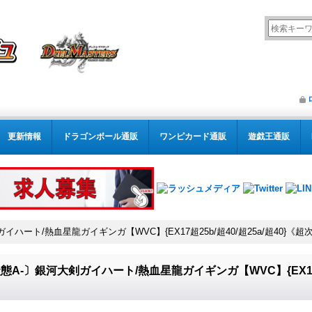
更新情報
ドラゴンボール通販
ワンピカード通販
遊戯王通販
イハート/熱血星龍ガイギンガ【WVC】{EX17超25b/超40/超25a/超40}《超
態A-〕銀河大剣ガイハート/熱血星龍ガイギンガ【WVC】{EX17超2
》