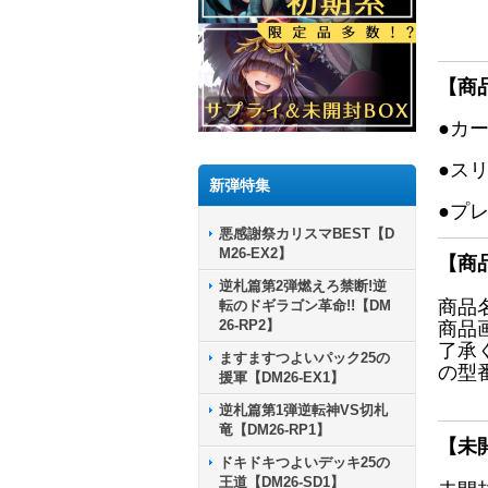
【商
●カ
●ス
新弾特集
●プ
悪感謝祭カリスマBEST【D
M26-EX2】
【商
逆札篇第2弾燃えろ禁断!逆
商品
転のドギラゴン革命!!【DM
26-RP2】
商品
了承
ますますつよいパック25の
の型
援軍【DM26-EX1】
逆札篇第1弾逆転神VS切札
竜【DM26-RP1】
【未
ドキドキつよいデッキ25の
王道【DM26-SD1】