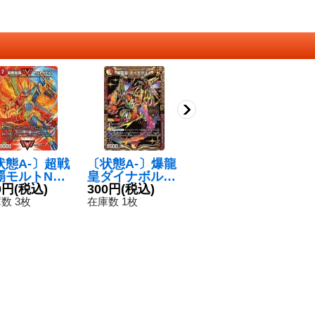
状態A-〕超戦
〔状態A-〕爆龍
〔状態A-〕最終
〔
覇モルトNEX
皇ダイナボルト
龍覇ロージア
轟
WVC】{24E
0円
(税込)
【KGM】{EX19
300円
(税込)
【R】{22EX1超
260円
(税込)
S
1
超1/超47}
M4/M40}《多》
23/超50}《光》
1
数 3枚
在庫数 1枚
在庫数 3枚
在
火》
《