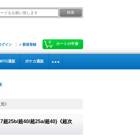
0
カートの中身
ログイン
新規登録
MTG通販
ポケカ通販
次元》
5b/超40/超25a/超40}《超次