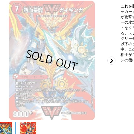
これを
ッカー
が攻撃
ーの攻
トをク
る。ス
クリー
以下の
中、こ
相手が
ンの後