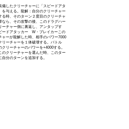
装備したクリーチャーに「スピードアタ
」を与える。龍解：自分のクリーチャー
する時、そのターン２度目のクリーチャ
撃なら、その攻撃の後、このドラグハー
リーチャー側に裏返し、アンタップす
ピードアタッカー W・ブレイカーこの
チャーが龍解した時、相手のパワー7000
クリーチャーを１体破壊する。バトル
のクリーチャーのパワーを+4000する。
このクリーチャーを選んだ時、このター
に自分のターンを追加する。