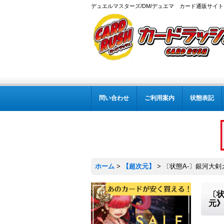
デュエルマスターズ/DM/デュエマ カード通販サイト
問い合わせ
ご利用案内
状態表記
ホーム
>
【超次元】
>
〔状態A-〕銀河大剣ガ
〔状
元