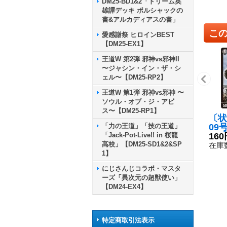
DM25-BD1&2「ドリーム英
雄譚デッキ ボルシャックの
書&アルカディアスの書」
こ
愛感謝祭 ヒロインBEST
【DM25-EX1】
王道W 第2弾 邪神vs邪神II
〜ジャシン・イン・ザ・シ
ェル〜【DM25-RP2】
王道W 第1弾 邪神vs邪神 〜
ソウル・オブ・ジ・アビ
ス〜【DM25-RP1】
〔状
「力の王道」「技の王道」
09
「Jack-Pot-Live!! in 桜龍
タ【
160
高校」【DM25-SD1&2&SP
3/1
在庫数
1】
にじさんじコラボ・マスタ
ーズ「異次元の超獣使い」
【DM24-EX4】
特定商取引法表示