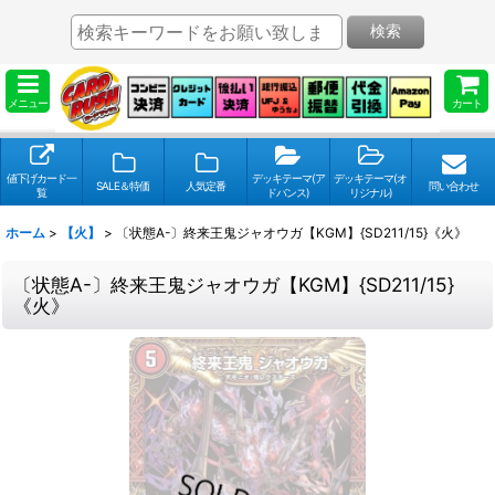
検索
メニュー
カート
値下げカード一
デッキテーマ(ア
デッキテーマ(オ
SALE＆特価
人気定番
問い合わせ
覧
ドバンス)
リジナル)
ホーム
>
【火】
>
〔状態A-〕終来王鬼ジャオウガ【KGM】{SD211/15}《火》
〔状態A-〕終来王鬼ジャオウガ【KGM】{SD211/15}
《火》