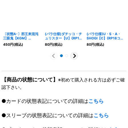
〔状態A-〕邪王来混沌
(パラ仕様)ダチッコ・チ
(パラ仕様)U・S・A・
三眼鬼【KGM】
ュリスター【U】{RP18
SHOGI【C】{RP18コロ
{RP21KM2/2}《火》
コロ8/コロ10}《火》
10/コロ10}《火》
450
円
(税込)
80
円
(税込)
80
円
(税込)
【商品の状態について】
※初めて購入される方は必ずご確
認下さい。
●カードの状態表記についての詳細は
こちら
●スリーブの状態表記についての詳細は
こちら