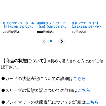
超次元ロマノフ・ホール
黒神龍ブライゼナーガ
龍覇ラブエース【C】
【R】{DMD1917/22}
【SR】{ART205/5}
{25EX288/105}《光》
《闇》
《闇》
280
円
(税込)
980
円
(税込)
50
円
(税込)
【商品の状態について】
※初めて購入される方は必ずご確
認下さい。
●カードの状態表記についての詳細は
こちら
●スリーブの状態表記についての詳細は
こちら
●プレイマットの状態表記についての詳細は
こちら