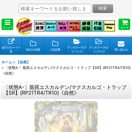
検索
メニュー
カート
値下げカード一
デッキテーマ(ア
デッキテーマ(オ
SALE＆特価
人気定番
問い合わせ
覧
ドバンス)
リジナル)
ホーム
>
【自然】
>
〔状態A-〕龍罠エスカルデン/マクスカルゴ・トラップ【SR】{RP21TR4/TR10}
《自然》
〔状態A-〕龍罠エスカルデン/マクスカルゴ・トラップ
【SR】{RP21TR4/TR10}《自然》