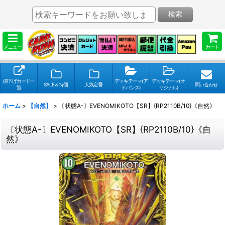
検索
メニュー
カート
値下げカード一
デッキテーマ(ア
デッキテーマ(オ
SALE＆特価
人気定番
問い合わせ
覧
ドバンス)
リジナル)
ホーム
>
【自然】
>
〔状態A-〕EVENOMIKOTO【SR】{RP2110B/10}《自然》
〔状態A-〕EVENOMIKOTO【SR】{RP2110B/10}《自
然》