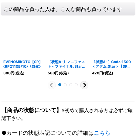
この商品を買った人は、こんな商品も買っています
EVENOMIKOTO【SR】
〔状態A-〕マニフェス
〔状態A-〕Code:1500
{RP2110B/10}《自然》
ト＜ファイナル.Star＞
＜アダム.Star＞【SR】
【SR】{RP226B/10}
{RP195B/20}《水》
380
円
(税込)
580
円
(税込)
420
円
(税込)
《水》
【商品の状態について】
※初めて購入される方は必ずご確
認下さい。
●カードの状態表記についての詳細は
こちら