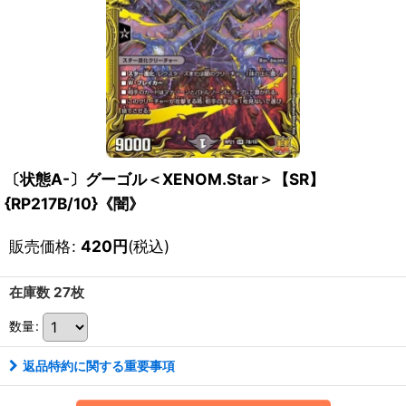
〔状態A-〕グーゴル＜XENOM.Star＞【SR】
{RP217B/10}《闇》
販売価格
:
420
円
(税込)
在庫数 27枚
数量
:
返品特約に関する重要事項