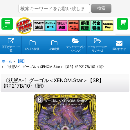
検索
メニュー
カート
値下げカード一
デッキテーマ(ア
デッキテーマ(オ
SALE＆特価
人気定番
問い合わせ
覧
ドバンス)
リジナル)
ホーム
>
【闇】
>
〔状態A-〕グーゴル＜XENOM.Star＞【SR】{RP217B/10}《闇》
〔状態A-〕グーゴル＜XENOM.Star＞【SR】
{RP217B/10}《闇》