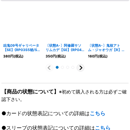
凶鬼09号ギャリベータ
〔状態A-〕阿修羅サソ
〔状態A-〕鬼核アト
【SE】{RP03S5秘/S9}
リムカデ【SE】{RP04
ム・ジャオウガ【R】
《闇》
裁S6秘/S10}《闇》
{26EX251/89}《多》
380
円
(税込)
350
円
(税込)
160
円
(税込)
【商品の状態について】
※初めて購入される方は必ずご確
認下さい。
●カードの状態表記についての詳細は
こちら
●スリーブの状態表記についての詳細は
こちら