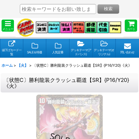
検索
メニュー
カート
値下げカード一
デッキテーマ(ア
デッキテーマ(オ
SALE＆特価
人気定番
問い合わせ
覧
ドバンス)
リジナル)
ホーム
>
【火】
>
〔状態C〕勝利龍装クラッシュ覇道【SR】{P16/Y20}《火》
〔状態C〕勝利龍装クラッシュ覇道【SR】{P16/Y20}
《火》