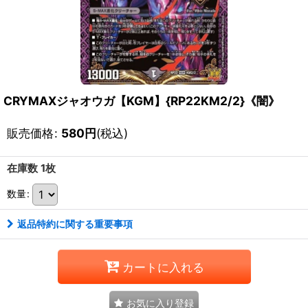
CRYMAXジャオウガ【KGM】{RP22KM2/2}《闇》
販売価格
:
580
円
(税込)
在庫数 1枚
数量
:
返品特約に関する重要事項
カートに入れる
お気に入り登録