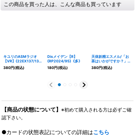
この商品を買った人は、こんな商品も買っています
キユリのASMラジオ
Disメイデン【R】
天体妖精エスメル/「お
【VR】{22EX137/130}
{RP2024/95}《多》
茶はいかがですか？」
《自然》
【VR】{EX1745/138}
380
円
(税込)
180
円
(税込)
380
円
(税込)
《多》
【商品の状態について】
※初めて購入される方は必ずご確
認下さい。
●カードの状態表記についての詳細は
こちら