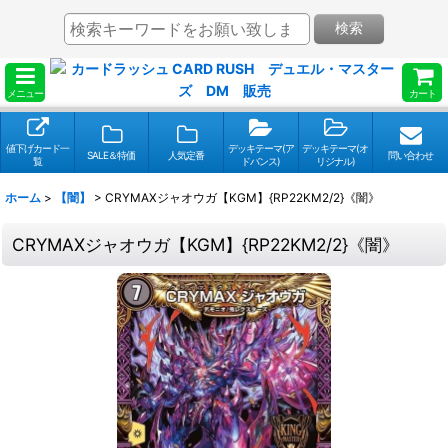
検索
メニュー
カート
値下げカード一
デッキテーマ(ア
デッキテーマ(オ
SALE＆特価
人気定番
問い合わせ
覧
ドバンス)
リジナル)
ホーム
>
【闇】
>
CRYMAXジャオウガ【KGM】{RP22KM2/2}《闇》
CRYMAXジャオウガ【KGM】{RP22KM2/2}《闇》