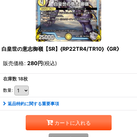
白皇世の意志御嶺【SR】{RP22TR4/TR10}《GR》
販売価格
:
280
円
(税込)
在庫数 18枚
数量
:
返品特約に関する重要事項
カートに入れる