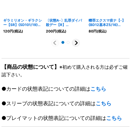
ギラミリオン・ギラクシ
〔状態A-〕乱罪ダイパ
轢罪エクスマ疫ナ【-】
ー【SR】{SD101/19}
殺デー【R】
{BD12基本Z5/16}
《GR》
{RP1024/103}《闇》
《闇》
120
円
(税込)
200
円
(税込)
80
円
(税込)
【商品の状態について】
※初めて購入される方は必ずご確
認下さい。
●カードの状態表記についての詳細は
こちら
●スリーブの状態表記についての詳細は
こちら
●プレイマットの状態表記についての詳細は
こちら