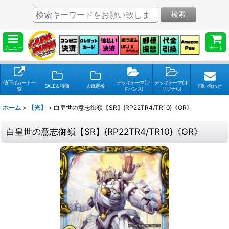
検索
メニュー
カート
値下げカード一
デッキテーマ(ア
デッキテーマ(オ
SALE＆特価
人気定番
問い合わせ
覧
ドバンス)
リジナル)
ホーム
>
【光】
>
白皇世の意志御嶺【SR】{RP22TR4/TR10}《GR》
白皇世の意志御嶺【SR】{RP22TR4/TR10}《GR》