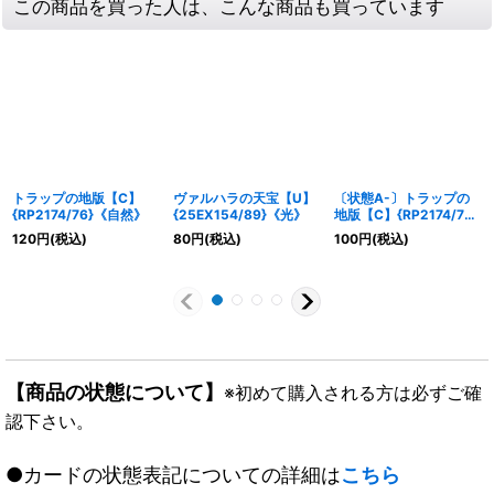
この商品を買った人は、こんな商品も買っています
トラップの地版【C】
ヴァルハラの天宝【U】
〔状態A-〕トラップの
{RP2174/76}《自然》
{25EX154/89}《光》
地版【C】{RP2174/76}
《自然》
120
円
(税込)
80
円
(税込)
100
円
(税込)
【商品の状態について】
※初めて購入される方は必ずご確
認下さい。
●カードの状態表記についての詳細は
こちら