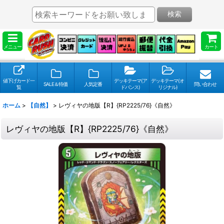
検索
メニュー
カート
値下げカード一
デッキテーマ(ア
デッキテーマ(オ
SALE＆特価
人気定番
問い合わせ
覧
ドバンス)
リジナル)
ホーム
>
【自然】
>
レヴィヤの地版【R】{RP2225/76}《自然》
レヴィヤの地版【R】{RP2225/76}《自然》