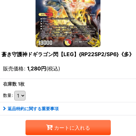
蒼き守護神ドギラゴン閃【LEG】{RP22SP2/SP6}《多》
販売価格
:
1,280
円
(税込)
在庫数 1枚
数量
:
返品特約に関する重要事項
カートに入れる