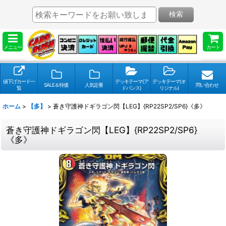
検索
メニュー
カート
値下げカード一
デッキテーマ(ア
デッキテーマ(オ
SALE＆特価
人気定番
問い合わせ
覧
ドバンス)
リジナル)
ホーム
>
【多】
>
蒼き守護神ドギラゴン閃【LEG】{RP22SP2/SP6}《多》
蒼き守護神ドギラゴン閃【LEG】{RP22SP2/SP6}
《多》