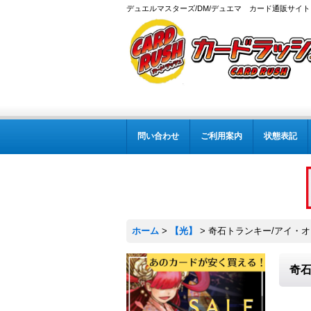
デュエルマスターズ/DM/デュエマ カード通販サイト
問い合わせ
ご利用案内
状態表記
ホーム
>
【光】
>
奇石トランキー/アイ・オブ
奇石