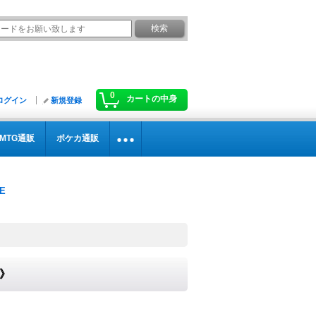
0
カートの中身
ログイン
新規登録
MTG通販
ポケカ通販
光》