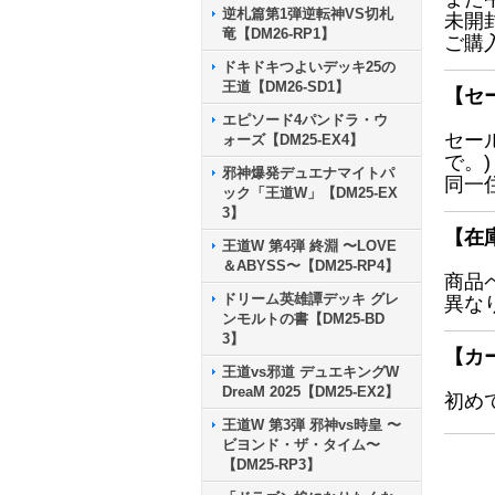
逆札篇第1弾逆転神VS切札
未開
竜【DM26-RP1】
ご購
ドキドキつよいデッキ25の
王道【DM26-SD1】
【セ
エピソード4パンドラ・ウ
セー
ォーズ【DM25-EX4】
で。)
邪神爆発デュエナマイトパ
同一
ック「王道W」【DM25-EX
3】
【在
王道W 第4弾 終淵 〜LOVE
＆ABYSS〜【DM25-RP4】
商品
ドリーム英雄譚デッキ グレ
異な
ンモルトの書【DM25-BD
3】
【カ
王道vs邪道 デュエキングW
DreaM 2025【DM25-EX2】
初め
王道W 第3弾 邪神vs時皇 〜
ビヨンド・ザ・タイム〜
【DM25-RP3】