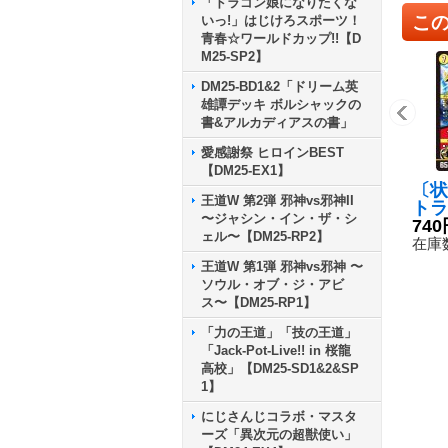
「ドラゴン娘になりたくな
こ
いっ!」はじけろスポーツ！
青春☆ワールドカップ!!【D
M25-SP2】
DM25-BD1&2「ドリーム英
雄譚デッキ ボルシャックの
書&アルカディアスの書」
愛感謝祭 ヒロインBEST
【DM25-EX1】
〔状
王道W 第2弾 邪神vs邪神II
トラ
〜ジャシン・イン・ザ・シ
イ・
740
ェル〜【DM25-RP2】
タイ
在庫数
R】{
王道W 第1弾 邪神vs邪神 〜
《光
ソウル・オブ・ジ・アビ
ス〜【DM25-RP1】
「力の王道」「技の王道」
「Jack-Pot-Live!! in 桜龍
高校」【DM25-SD1&2&SP
1】
にじさんじコラボ・マスタ
ーズ「異次元の超獣使い」