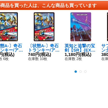
の商品を買った人は、こんな商品も買っています
態A-〕奇石
〔状態A-〕奇石
英知と追撃の宝
サ
ンキー/ア
トランキー/ア
剣【SR】{EX17
ン
オブ・ザ・
円
(税込)
イ・オブ・ザ・
740円
(税込)
超5/超40}《多》
1,180円
(税込)
R】
38
ガー【V
タイガー【V
0
 6枚
在庫数 10枚
在庫数 2枚
在庫
RP062/93}
R】{EX194/68}
》
《光》