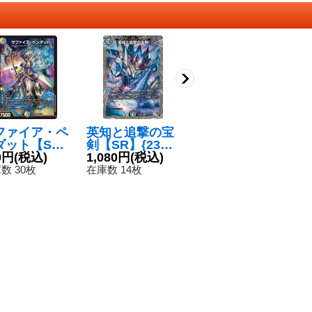
ファイア・ペ
英知と追撃の宝
ブレイン・タッ
龍
ダット【S
剣【SR】{23RP
チ【C】{EX151
イ
{23BD71/6
0円
(税込)
4TR4/TR9}
1,080円
(税込)
00/100}《多》
50円
(税込)
【
3
}《多》
《多》
4
数 30枚
在庫数 14枚
在庫数 55枚
在