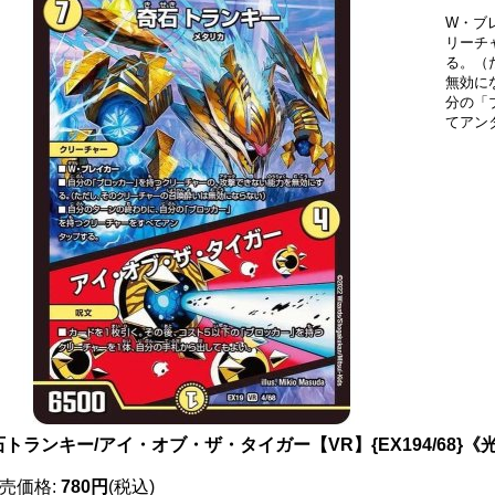
W・ブ
リーチ
る。（
無効に
分の「
てアン
トランキー/アイ・オブ・ザ・タイガー【VR】{EX194/68}《
売価格
:
780円
(税込)