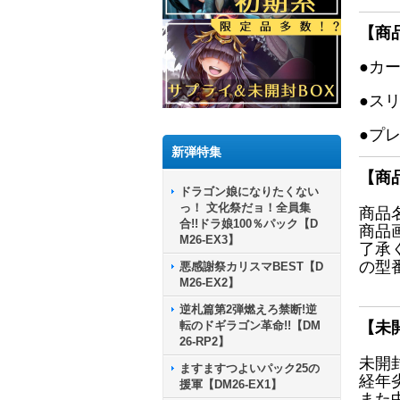
【商
●カ
●ス
●プ
新弾特集
【商
ドラゴン娘になりたくない
っ！ 文化祭だョ！全員集
商品
合!!ドラ娘100％パック【D
商品
M26-EX3】
了承
の型
悪感謝祭カリスマBEST【D
M26-EX2】
逆札篇第2弾燃えろ禁断!逆
転のドギラゴン革命!!【DM
【未
26-RP2】
未開
ますますつよいパック25の
経年
援軍【DM26-EX1】
また