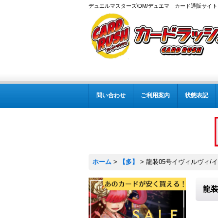
デュエルマスターズ/DM/デュエマ カード通販サイト
問い合わせ
ご利用案内
状態表記
ホーム
>
【多】
>
龍装05号イヴィルヴィ/イ
龍装