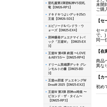
逆札篇第1弾逆転神VS切札
未開
竜【DM26-RP1】
ご購
ドキドキつよいデッキ25の
王道【DM26-SD1】
【セ
エピソード4パンドラ・ウ
セー
ォーズ【DM25-EX4】
で。)
邪神爆発デュエナマイトパ
同一
ック「王道W」【DM25-EX
3】
【在
王道W 第4弾 終淵 〜LOVE
＆ABYSS〜【DM25-RP4】
商品
ドリーム英雄譚デッキ グレ
異な
ンモルトの書【DM25-BD
3】
【カ
王道vs邪道 デュエキングW
DreaM 2025【DM25-EX2】
初め
王道W 第3弾 邪神vs時皇 〜
ビヨンド・ザ・タイム〜
【DM25-RP3】