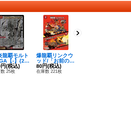
炎龍覇モルト
爆龍覇リンクウ
堕∞魔ヴォゲン
ル
GA【-】{22
ッド/「お前の相
ム【R】{26EX2
【
1BE2/BE10}
0円
(税込)
手はオレだ、ザ
80円
(税込)
MC17/30}
7
8
火》
=デッドマ
《闇》
80円
(税込)
数 25枚
在庫数 221枚
在
ン！」【U】{25
在庫数 171点
EX2超44/超50}
《火》