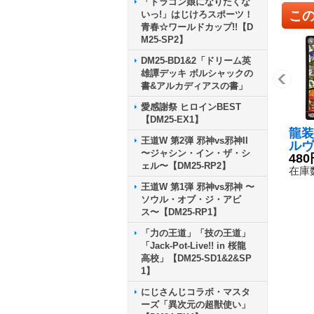
「ドラゴン娘になりたくな
こ
いっ!」はじけろスポーツ！
青春☆ワールドカップ!!【D
M25-SP2】
DM25-BD1&2「ドリーム英
雄譚デッキ ボルシャックの
書&アルカディアスの書」
愛感謝祭 ヒロインBEST
【DM25-EX1】
龍装
王道W 第2弾 邪神vs邪神II
ルヴ
〜ジャシン・イン・ザ・シ
ル・
480
ェル〜【DM25-RP2】
【VR
在庫数
10
王道W 第1弾 邪神vs邪神 〜
ソウル・オブ・ジ・アビ
ス〜【DM25-RP1】
「力の王道」「技の王道」
「Jack-Pot-Live!! in 桜龍
高校」【DM25-SD1&2&SP
1】
にじさんじコラボ・マスタ
ーズ「異次元の超獣使い」