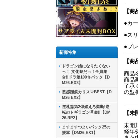
【商
●カ
●ス
●プ
新弾特集
【商
ドラゴン娘になりたくない
っ！ 文化祭だョ！全員集
商品
合!!ドラ娘100％パック【D
商品
M26-EX3】
了承
の型
悪感謝祭カリスマBEST【D
M26-EX2】
逆札篇第2弾燃えろ禁断!逆
転のドギラゴン革命!!【DM
【未
26-RP2】
未開
ますますつよいパック25の
経年
援軍【DM26-EX1】
また