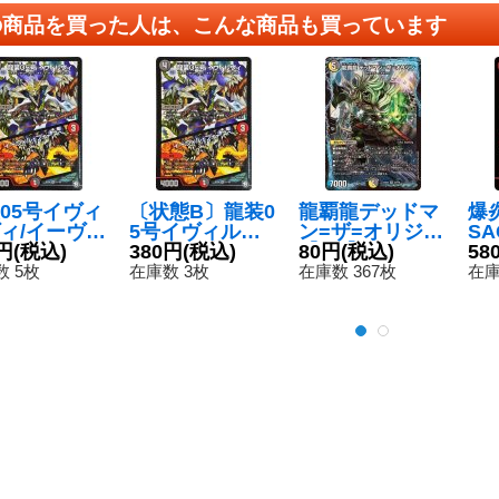
の商品を買った人は、こんな商品も買っています
05号イヴィ
〔状態B〕龍装0
龍覇龍デッドマ
爆
ィ/イーヴィ
5号イヴィルヴ
ン=ザ=オリジン
SA
フォース
円
(税込)
ィ/イーヴィル・
380円
(税込)
【VR】{25EX23
80円
(税込)
BD
58
】{RP095/
フォース【V
0/105}《多》
《
 5枚
在庫数 3枚
在庫数 367枚
在庫
2}《多》
R】{RP095/10
2}《多》