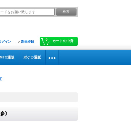
0
カートの中身
ログイン
新規登録
MTG通販
ポケカ通販
《多》