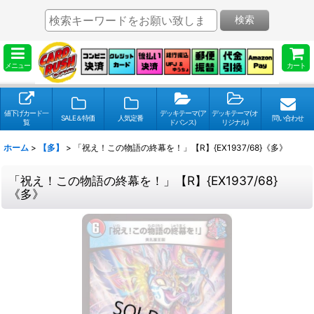
検索
メニュー
カート
値下げカード一
デッキテーマ(ア
デッキテーマ(オ
SALE＆特価
人気定番
問い合わせ
覧
ドバンス)
リジナル)
ホーム
>
【多】
>
「祝え！この物語の終幕を！」【R】{EX1937/68}《多》
「祝え！この物語の終幕を！」【R】{EX1937/68}
《多》