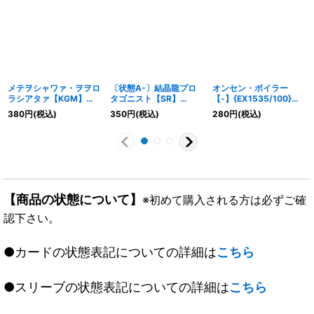
メテヲシャワァ・ヲヲロ
〔状態A-〕結晶龍プロ
オンセン・ボイラー
ラシアタァ【KGM】
タゴニスト【SR】
【-】{EX1535/100}
{EX19M6/M40}《多》
{RP16S9/S11}《多》
《多》
380
円
(税込)
350
円
(税込)
280
円
(税込)
【商品の状態について】
※初めて購入される方は必ずご確
認下さい。
●カードの状態表記についての詳細は
こちら
●スリーブの状態表記についての詳細は
こちら