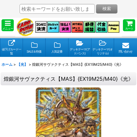
検索
メニュー
カート
値下げカード一
デッキテーマ(ア
デッキテーマ(オ
SALE＆特価
人気定番
問い合わせ
覧
ドバンス)
リジナル)
ホーム
>
【光】
>
煌銀河サヴァクティス【MAS】{EX19M25/M40}《光》
煌銀河サヴァクティス【MAS】{EX19M25/M40}《光》