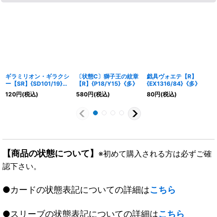
ギラミリオン・ギラクシ
〔状態C〕獅子王の紋章
戯具ヴォエテ【R】
ー【SR】{SD101/19}
【R】{P18/Y15}《多》
{EX1316/84}《多》
《GR》
120
円
(税込)
580
円
(税込)
80
円
(税込)
【商品の状態について】
※初めて購入される方は必ずご確
認下さい。
●カードの状態表記についての詳細は
こちら
●スリーブの状態表記についての詳細は
こちら