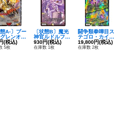
態A-〕ブー
〔状態B〕魔光
闘争類拳嘩目ス
グレンオー
神官ルドルフ・
テゴロ・カイザ
S/激竜王ガイ
円
(税込)
アルカディア
930円
(税込)
ー/お清めシャラ
19,800円
(税込)
ル・オウド
【SR】{22EX2
ップ【-】{P2/Y
 5枚
在庫数 1枚
在庫数 2枚
ンP'S【VI
H3A/H12}
23}《自然》
{PCD03激3
《多》
17/激3a/激1
《超次元》