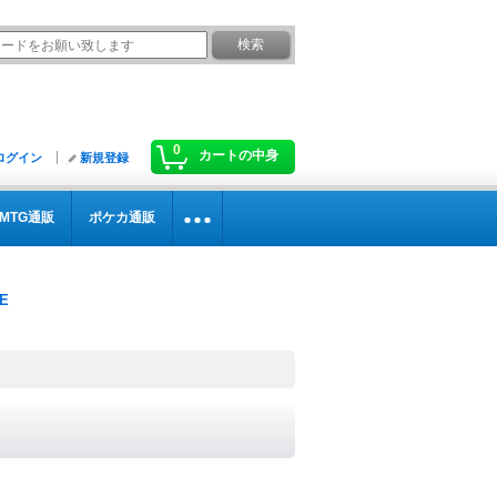
0
カートの中身
ログイン
新規登録
MTG通販
ポケカ通販