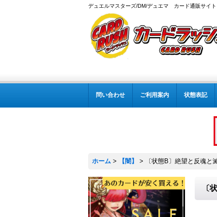
デュエルマスターズ/DM/デュエマ カード通販サイト
問い合わせ
ご利用案内
状態表記
ホーム
>
【闇】
>
〔状態B〕絶望と反魂と滅殺の
〔状