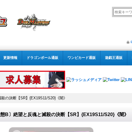
更新情報
ドラゴンボール通販
ワンピカード通販
遊戯王通販
決断【SR】{EX19S11/S20}《闇》
態B〕絶望と反魂と滅殺の決断【SR】{EX19S11/S20}《闇》