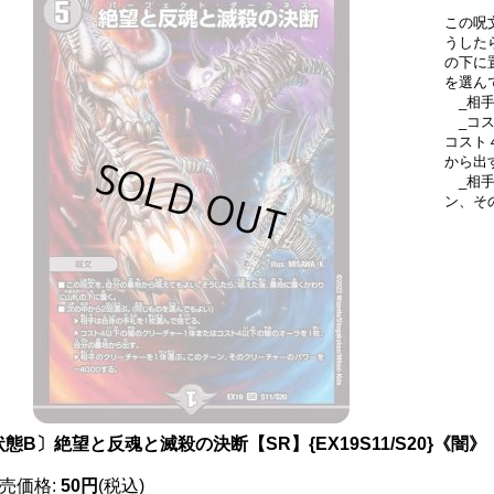
この呪
うした
の下に
を選ん
_相手
_コス
コスト
から出
_相手
ン、そ
態B〕絶望と反魂と滅殺の決断【SR】{EX19S11/S20}《闇》
売価格
:
50円
(税込)