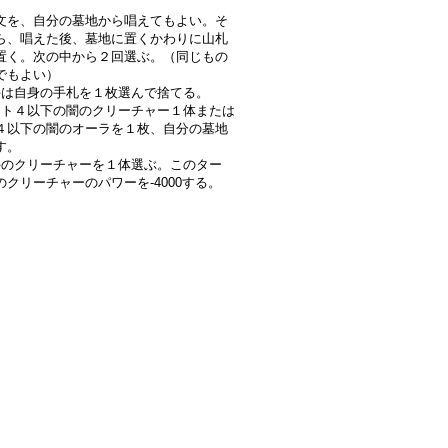
文を、自分の墓地から唱えてもよい。そ
ら、唱えた後、墓地に置くかわりに山札
置く。次の中から２回選ぶ。（同じもの
でもよい）
は自身の手札を１枚選んで捨てる。
ト４以下の闇のクリーチャー１体または
４以下の闇のオーラを１枚、自分の墓地
す。
のクリーチャーを１体選ぶ。このター
のクリーチャーのパワーを-4000する。