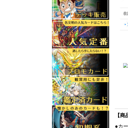
在
【商
●カ