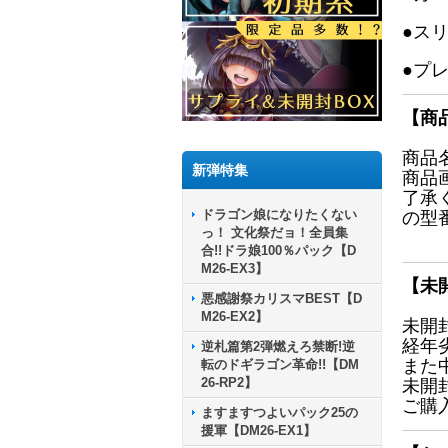
●ス
●プ
【商
商品
新弾特集
商品
了承
ドラゴン娘になりたくない
の型
っ！ 文化祭だョ！全員集
合!!ドラ娘100％パック【D
M26-EX3】
【未
悪感謝祭カリスマBEST【D
M26-EX2】
未開
経年
逆札篇第2弾燃えろ禁断!逆
また
転のドギラゴン革命!!【DM
26-RP2】
未開
ご購
ますますつよいパック25の
援軍【DM26-EX1】