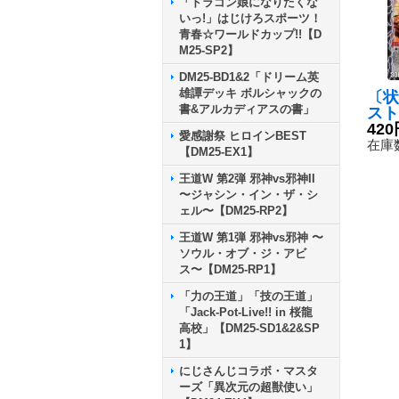
「ドラゴン娘になりたくな
いっ!」はじけろスポーツ！
青春☆ワールドカップ!!【D
M25-SP2】
DM25-BD1&2「ドリーム英
雄譚デッキ ボルシャックの
〔状
書&アルカディアスの書」
スト
P'
420
愛感謝祭 ヒロインBEST
アー
在庫数
【DM25-EX1】
ラゴ
C】
王道W 第2弾 邪神vs邪神II
b/激
〜ジャシン・イン・ザ・シ
7}
ェル〜【DM25-RP2】
王道W 第1弾 邪神vs邪神 〜
ソウル・オブ・ジ・アビ
ス〜【DM25-RP1】
「力の王道」「技の王道」
「Jack-Pot-Live!! in 桜龍
高校」【DM25-SD1&2&SP
1】
にじさんじコラボ・マスタ
ーズ「異次元の超獣使い」