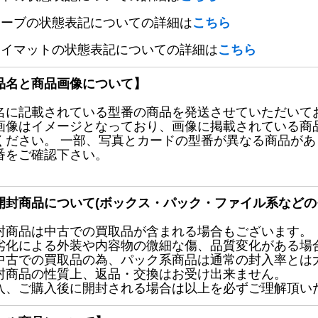
リーブの状態表記についての詳細は
こちら
レイマットの状態表記についての詳細は
こちら
品名と商品画像について】
名に記載されている型番の商品を発送させていただいて
画像はイメージとなっており、画像に掲載されている商
ください。 一部、写真とカードの型番が異なる商品が
番をご確認下さい。
開封商品について(ボックス・パック・ファイル系などの
封商品は中古での買取品が含まれる場合もございます。
劣化による外装や内容物の微細な傷、品質変化がある場
中古での買取品の為、パック系商品は通常の封入率とは
封商品の性質上、返品・交換はお受け出来ません。
入、ご購入後に開封される場合は以上を必ずご理解頂い