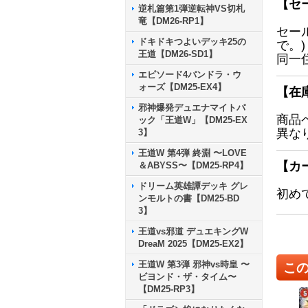
【セ
逆札篇第1弾逆転神VS切札
竜【DM26-RP1】
セー
ドキドキつよいデッキ25の
で。)
王道【DM26-SD1】
同一
エピソード4パンドラ・ウ
ォーズ【DM25-EX4】
【在
邪神爆発デュエナマイトパ
商品
ック「王道W」【DM25-EX
異な
3】
王道W 第4弾 終淵 〜LOVE
【カ
＆ABYSS〜【DM25-RP4】
ドリーム英雄譚デッキ グレ
初め
ンモルトの書【DM25-BD
3】
王道vs邪道 デュエキングW
DreaM 2025【DM25-EX2】
王道W 第3弾 邪神vs時皇 〜
こ
ビヨンド・ザ・タイム〜
【DM25-RP3】