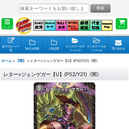
検索
メニュー
カート
値下げカード一
デッキテーマ(ア
デッキテーマ(オ
SALE＆特価
人気定番
問い合わせ
覧
ドバンス)
リジナル)
ホーム
>
【闇】
>
レター=ジェンゲガー【U】{P52/Y21}《闇》
レター=ジェンゲガー【U】{P52/Y21}《闇》