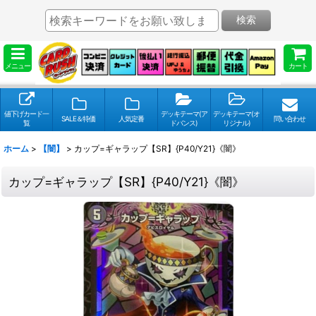
検索
メニュー
カート
値下げカード一
デッキテーマ(ア
デッキテーマ(オ
SALE＆特価
人気定番
問い合わせ
覧
ドバンス)
リジナル)
ホーム
>
【闇】
>
カップ=ギャラップ【SR】{P40/Y21}《闇》
カップ=ギャラップ【SR】{P40/Y21}《闇》