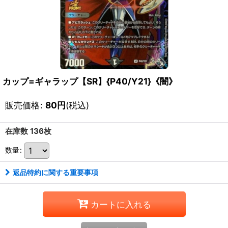
カップ=ギャラップ【SR】{P40/Y21}《闇》
販売価格
:
80
円
(税込)
在庫数 136枚
数量
:
返品特約に関する重要事項
カートに入れる