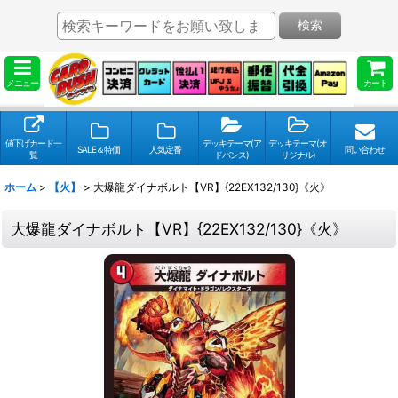
検索
メニュー
カート
値下げカード一
デッキテーマ(ア
デッキテーマ(オ
SALE＆特価
人気定番
問い合わせ
覧
ドバンス)
リジナル)
ホーム
>
【火】
>
大爆龍ダイナボルト【VR】{22EX132/130}《火》
大爆龍ダイナボルト【VR】{22EX132/130}《火》