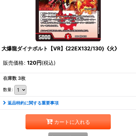
大爆龍ダイナボルト【VR】{22EX132/130}《火》
販売価格
:
120
円
(税込)
在庫数 3枚
数量
:
返品特約に関する重要事項
カートに入れる