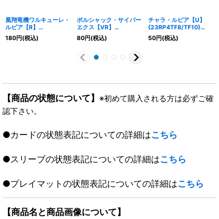
凰翔竜機ワルキューレ・
ボルシャック・サイバー
チャラ・ルピア【U】
ルピア【R】
エクス【VR】
{23RP4TF8/TF10}
{23RP2T6/T10}《多》
{EX1743/138}《多》
《多》
180
円
(税込)
80
円
(税込)
50
円
(税込)
【商品の状態について】
※初めて購入される方は必ずご確
認下さい。
●カードの状態表記についての詳細は
こちら
●スリーブの状態表記についての詳細は
こちら
●プレイマットの状態表記についての詳細は
こちら
【商品名と商品画像について】