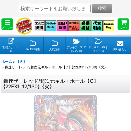
検索
メニュー
カート
値下げカード一
デッキテーマ(ア
デッキテーマ(オ
SALE＆特価
人気定番
問い合わせ
覧
ドバンス)
リジナル)
ホーム
>
【火】
>
轟速ザ・レッド/超次元キル・ホール【C】{22EX1112/130}《火》
轟速ザ・レッド/超次元キル・ホール【C】
{22EX1112/130}《火》