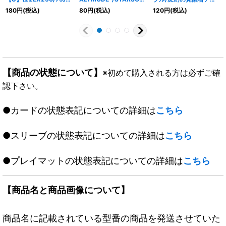
《多》
AM-BOTMODE-【-】
タッチャブル・パワード
180
円
(税込)
80
円
(税込)
120
円
(税込)
{BD218b/27/8a/27}
【U】
《多》
{EX1776b/138/76a/13
8}《超次元》
【商品の状態について】
※初めて購入される方は必ずご確
認下さい。
●カードの状態表記についての詳細は
こちら
●スリーブの状態表記についての詳細は
こちら
●プレイマットの状態表記についての詳細は
こちら
【商品名と商品画像について】
商品名に記載されている型番の商品を発送させていた