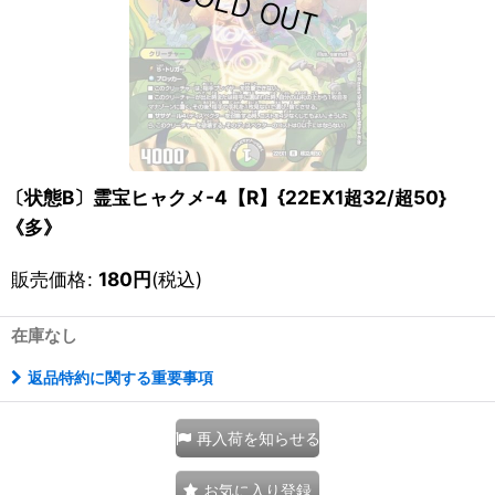
〔状態B〕霊宝ヒャクメ-4【R】{22EX1超32/超50}
《多》
販売価格
:
180
円
(税込)
在庫なし
返品特約に関する重要事項
再入荷を知らせる
お気に入り登録