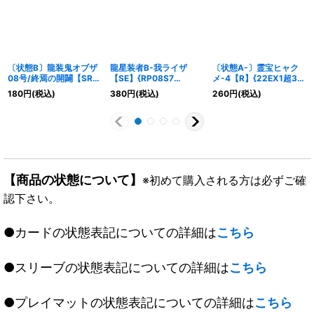
〔状態B〕龍装鬼オブザ
龍星装者B-我ライザ
〔状態A-〕霊宝ヒャク
08号/終焉の開闢【SR】
【SE】{RP08S7
メ-4【R】{22EX1超32/
{24RP4TR4/TR9}
秘/S10}《火》
超50}《多》
180
円
(税込)
380
円
(税込)
260
円
(税込)
《闇》
【商品の状態について】
※初めて購入される方は必ずご確
認下さい。
●カードの状態表記についての詳細は
こちら
●スリーブの状態表記についての詳細は
こちら
●プレイマットの状態表記についての詳細は
こちら