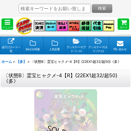
検索
メニュー
カート
値下げカード一
デッキテーマ(ア
デッキテーマ(オ
SALE＆特価
人気定番
問い合わせ
覧
ドバンス)
リジナル)
ホーム
>
【多】
>
〔状態B〕霊宝ヒャクメ-4【R】{22EX1超32/超50}《多》
〔状態B〕霊宝ヒャクメ-4【R】{22EX1超32/超50}
《多》