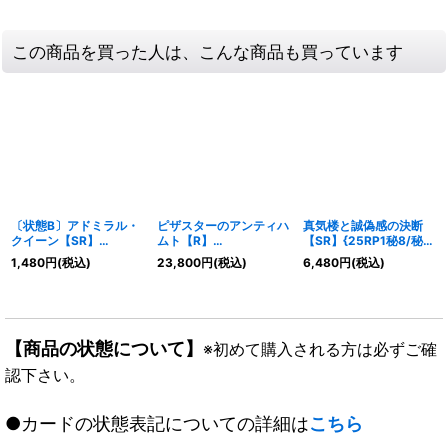
この商品を買った人は、こんな商品も買っています
〔状態B〕アドミラル・
ピザスターのアンティハ
真気楼と誠偽感の決断
クイーン【SR】
ムト【R】
【SR】{25RP1秘8/秘
{DM15S2/S5}《水》
{24EX3SP6/SP6}
24}《多》
1,480
円
(税込)
23,800
円
(税込)
6,480
円
(税込)
《多》
【商品の状態について】
※初めて購入される方は必ずご確
認下さい。
●カードの状態表記についての詳細は
こちら