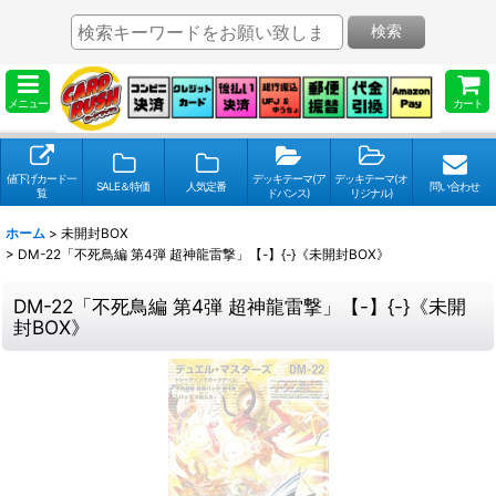
検索
メニュー
カート
値下げカード一
デッキテーマ(ア
デッキテーマ(オ
SALE＆特価
人気定番
問い合わせ
覧
ドバンス)
リジナル)
ホーム
>
未開封BOX
>
DM-22「不死鳥編 第4弾 超神龍雷撃」【-】{-}《未開封BOX》
DM-22「不死鳥編 第4弾 超神龍雷撃」【-】{-}《未開
封BOX》