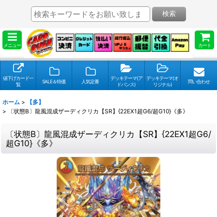
検索
メニュー
カート
値下げカード一
デッキテーマ(ア
デッキテーマ(オ
SALE＆特価
人気定番
問い合わせ
覧
ドバンス)
リジナル)
ホーム
>
【多】
>
〔状態B〕龍風混成ザーディクリカ【SR】{22EX1超G6/超G10}《多》
〔状態B〕龍風混成ザーディクリカ【SR】{22EX1超G6/
超G10}《多》