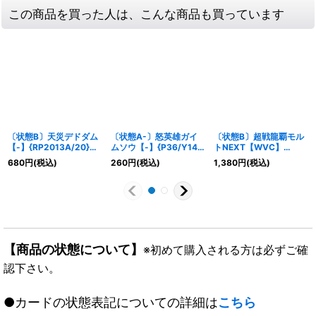
この商品を買った人は、こんな商品も買っています
〔状態B〕天災デドダム
〔状態A-〕怒英雄ガイ
〔状態B〕超戦龍覇モル
【-】{RP2013A/20}
ムソウ【-】{P36/Y14}
トNEXT【WVC】
《多》
《火》
{EX17W17/W20}《火》
680
円
(税込)
260
円
(税込)
1,380
円
(税込)
【商品の状態について】
※初めて購入される方は必ずご確
認下さい。
●カードの状態表記についての詳細は
こちら