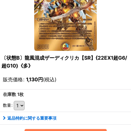
〔状態B〕龍風混成ザーディクリカ【SR】{22EX1超G6/
超G10}《多》
販売価格
:
1,130
円
(税込)
在庫数 1枚
数量
:
返品特約に関する重要事項