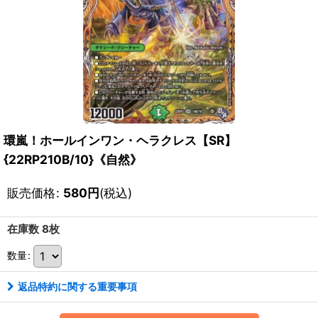
環嵐！ホールインワン・ヘラクレス【SR】
{22RP210B/10}《自然》
販売価格
:
580
円
(税込)
在庫数 8枚
数量
:
返品特約に関する重要事項