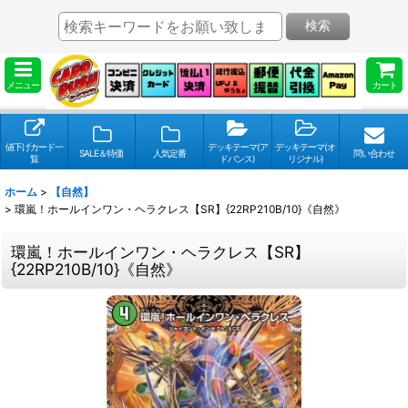
検索
メニュー
カート
値下げカード一
デッキテーマ(ア
デッキテーマ(オ
SALE＆特価
人気定番
問い合わせ
覧
ドバンス)
リジナル)
ホーム
>
【自然】
>
環嵐！ホールインワン・ヘラクレス【SR】{22RP210B/10}《自然》
環嵐！ホールインワン・ヘラクレス【SR】
{22RP210B/10}《自然》