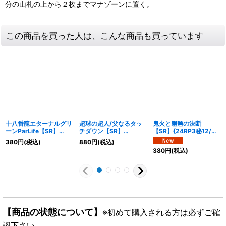
分の山札の上から２枚までマナゾーンに置く。
この商品を買った人は、こんな商品も買っています
十八番龍エターナルグリ
超球の超人/父なるタッ
鬼火と魍魎の決断
ーンParLife【SR】
チダウン【SR】
【SR】{24RP3秘12/秘
{23RP210B/22}《自
{23RP29B/22}《自
24}《多》
380
円
(税込)
880
円
(税込)
然》
然》
380
円
(税込)
【商品の状態について】
※初めて購入される方は必ずご確
認下さい。