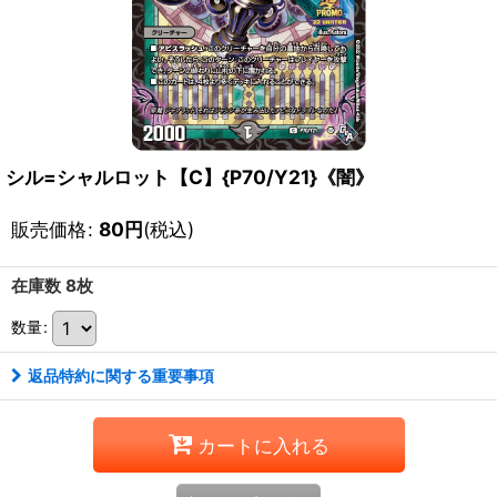
シル=シャルロット【C】{P70/Y21}《闇》
販売価格
:
80
円
(税込)
在庫数 8枚
数量
:
返品特約に関する重要事項
カートに入れる