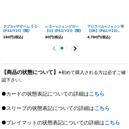
テブル=ザザーム【-】
レター=ジェンゲガー
アビスベル=ジャシン帝
{P33/Y21}《闇》
【U】{P52/Y21}《闇》
【OR】{P62/Y22}
《闇》
280
円
(税込)
80
円
(税込)
4,780
円
(税込)
【商品の状態について】
※初めて購入される方は必ずご確
認下さい。
●カードの状態表記についての詳細は
こちら
●スリーブの状態表記についての詳細は
こちら
●プレイマットの状態表記についての詳細は
こちら