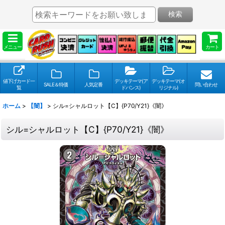
検索
メニュー
カート
値下げカード一
デッキテーマ(ア
デッキテーマ(オ
SALE＆特価
人気定番
問い合わせ
覧
ドバンス)
リジナル)
ホーム
>
【闇】
>
シル=シャルロット【C】{P70/Y21}《闇》
シル=シャルロット【C】{P70/Y21}《闇》