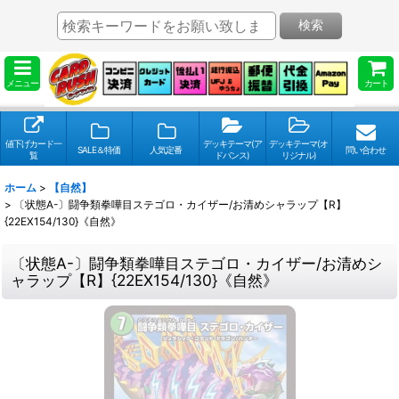
検索
メニュー
カート
値下げカード一
デッキテーマ(ア
デッキテーマ(オ
SALE＆特価
人気定番
問い合わせ
覧
ドバンス)
リジナル)
ホーム
>
【自然】
>
〔状態A-〕闘争類拳嘩目ステゴロ・カイザー/お清めシャラップ【R】
{22EX154/130}《自然》
〔状態A-〕闘争類拳嘩目ステゴロ・カイザー/お清めシ
ャラップ【R】{22EX154/130}《自然》