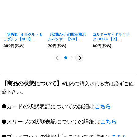
〔状態B〕ミラクル・ミ
〔状態A-〕幻獣竜機ボ
ゴルドーザ＜ドラギリ
ラダンテ【SE3】
ルパンサー【VR】
ア.Star＞【R】
{DMR20L1秘3/L2}
{EX186/75}《火》
{P25/Y20}《火》
380
円
(税込)
70
円
(税込)
80
円
(税込)
《光》
【商品の状態について】
※初めて購入される方は必ずご確
認下さい。
●カードの状態表記についての詳細は
こちら
●スリーブの状態表記についての詳細は
こちら
●プレイマットの状態表記についての詳細は
こちら