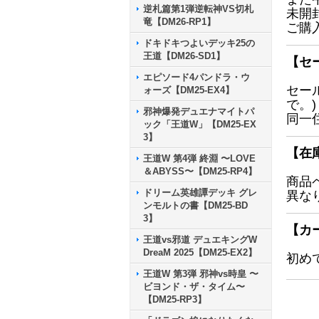
逆札篇第1弾逆転神VS切札
未開
竜【DM26-RP1】
ご購
ドキドキつよいデッキ25の
王道【DM26-SD1】
【セ
エピソード4パンドラ・ウ
セー
ォーズ【DM25-EX4】
で。)
邪神爆発デュエナマイトパ
同一
ック「王道W」【DM25-EX
3】
【在
王道W 第4弾 終淵 〜LOVE
＆ABYSS〜【DM25-RP4】
商品
ドリーム英雄譚デッキ グレ
異な
ンモルトの書【DM25-BD
3】
【カ
王道vs邪道 デュエキングW
DreaM 2025【DM25-EX2】
初め
王道W 第3弾 邪神vs時皇 〜
ビヨンド・ザ・タイム〜
【DM25-RP3】