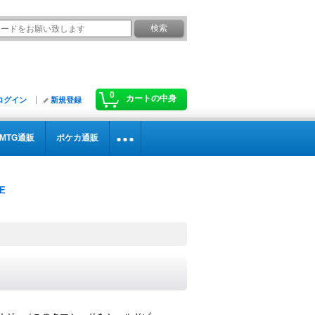
0
カートの中身
ログイン
新規登録
MTG通販
ポケカ通販