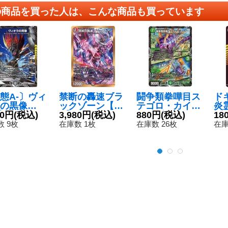
の商品を買った人は、こんな商品も買っています
態A-〕ヴィ
禁断の轟速ブラ
闘争類拳嘩目ス
ド
の黒像
ックゾーン【S
テゴロ・カイザ
炎霊
{P78/Y21}
10円
(税込)
R】{22EX2H5
3,980円
(税込)
ー/お清めシャラ
880円
(税込)
X2
18
》
B/H12}《多》
ップ【R】{P5/Y
 9枚
在庫数 1枚
在庫数 26枚
在庫
23}《自然》