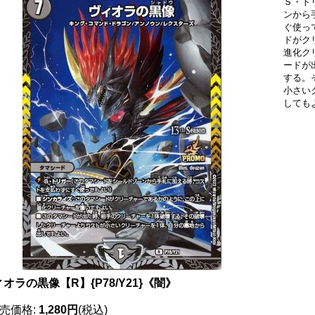
Ｓ・ト
ンから
ぐ使っ
ドがク
進化ク
ードが
する。
小さい
しても
オラの黒像【R】{P78/Y21}《闇》
売価格
:
1,280円
(税込)