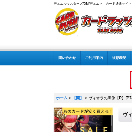
デュエルマスターズ/DM/デュエマ カード通販サイト
問い合わせ
ご利用案内
状態表記
ホーム
>
【闇】
>
ヴィオラの黒像【R】{P78
ヴィ