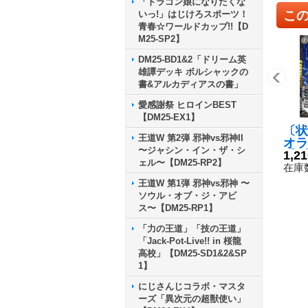
「ドラゴン娘になりたくな
こ
いっ!」はじけろスポーツ！
青春☆ワールドカップ!!【D
M25-SP2】
DM25-BD1&2「ドリーム英
雄譚デッキ ボルシャックの
書&アルカディアスの書」
愛感謝祭 ヒロインBEST
【DM25-EX1】
〔状
王道W 第2弾 邪神vs邪神II
オラ
〜ジャシン・イン・ザ・シ
【R】
1,2
ェル〜【DM25-RP2】
《闇
在庫数
王道W 第1弾 邪神vs邪神 〜
ソウル・オブ・ジ・アビ
ス〜【DM25-RP1】
「力の王道」「技の王道」
「Jack-Pot-Live!! in 桜龍
高校」【DM25-SD1&2&SP
1】
にじさんじコラボ・マスタ
ーズ「異次元の超獣使い」