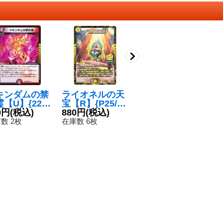
キンダムの禁
ライオネルの天
時空の英雄アン
〔
【U】{22E
宝【R】{P25/Y
タッチャブル/変
医
50/75}《多》
0円
(税込)
21}《光》
880円
(税込)
幻の覚醒者アン
120円
(税込)
【
1
タッチャブル・
《
数 2枚
在庫数 6枚
在庫数 12枚
在
パワード【U】
{EX1776b/138/7
6a/138}《超次
元》