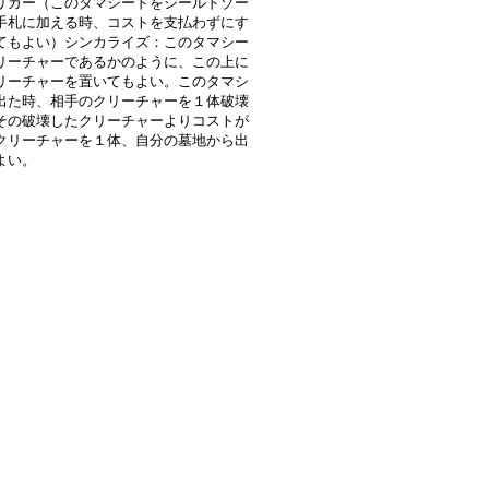
リガー（このタマシードをシールドゾー
手札に加える時、コストを支払わずにす
てもよい）シンカライズ：このタマシー
リーチャーであるかのように、この上に
リーチャーを置いてもよい。このタマシ
出た時、相手のクリーチャーを１体破壊
その破壊したクリーチャーよりコストが
クリーチャーを１体、自分の墓地から出
よい。