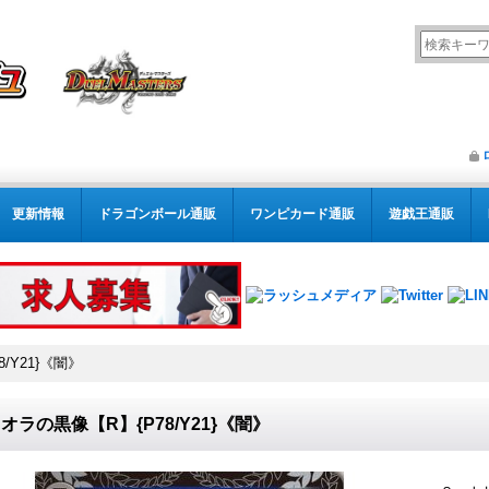
更新情報
ドラゴンボール通販
ワンピカード通販
遊戯王通販
/Y21}《闇》
オラの黒像【R】{P78/Y21}《闇》