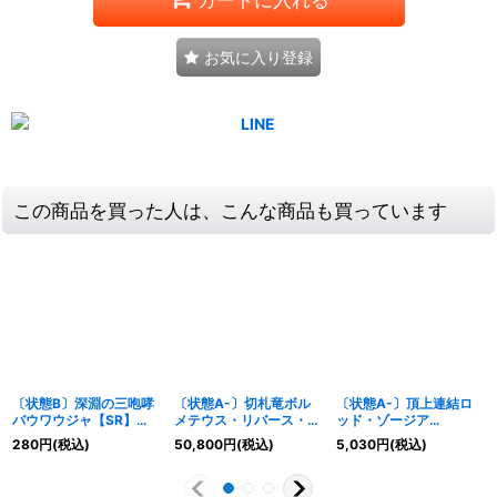
お気に入り登録
この商品を買った人は、こんな商品も買っています
〔状態B〕深淵の三咆哮
〔状態A-〕切札竜ボル
〔状態A-〕頂上連結ロ
バウワウジャ【SR】
メテウス・リバース・ド
ッド・ゾージア
{22RP14A/20}《闇》
ラゴン【DMR】
5th【SR】
280
円
(税込)
50,800
円
(税込)
5,030
円
(税込)
{26RP1DM1秘/DM1}
{25EX3STR4/STR5}
《水》
《多》