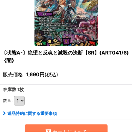
〔状態A-〕絶望と反魂と滅殺の決断【SR】{ART041/6}
《闇》
販売価格
:
1,690
円
(税込)
在庫数 1枚
数量
:
返品特約に関する重要事項
カートに入れる