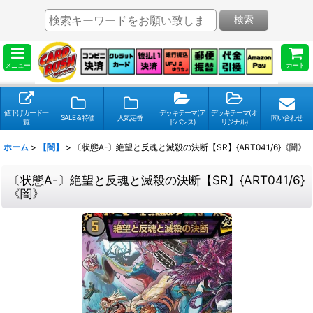
検索
メニュー
カート
値下げカード一
デッキテーマ(ア
デッキテーマ(オ
SALE＆特価
人気定番
問い合わせ
覧
ドバンス)
リジナル)
ホーム
>
【闇】
>
〔状態A-〕絶望と反魂と滅殺の決断【SR】{ART041/6}《闇》
〔状態A-〕絶望と反魂と滅殺の決断【SR】{ART041/6}
《闇》