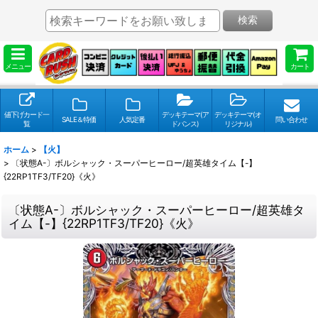
検索
メニュー
カート
値下げカード一
デッキテーマ(ア
デッキテーマ(オ
SALE＆特価
人気定番
問い合わせ
覧
ドバンス)
リジナル)
ホーム
>
【火】
>
〔状態A-〕ボルシャック・スーパーヒーロー/超英雄タイム【-】
{22RP1TF3/TF20}《火》
〔状態A-〕ボルシャック・スーパーヒーロー/超英雄タ
イム【-】{22RP1TF3/TF20}《火》