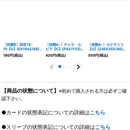
〔状態B〕回収TE-
〔状態A-〕チャラ・ル
〔状態A-〕カクラリコ
10【U】{EX1942/68}
ピア【C】{P42/Y23}
【U】{24EX355/80}
《水》
《多》
《水》
180
円
(税込)
420
円
(税込)
350
円
(税込)
【商品の状態について】
※初めて購入される方は必ずご確
認下さい。
●カードの状態表記についての詳細は
こちら
●スリーブの状態表記についての詳細は
こちら