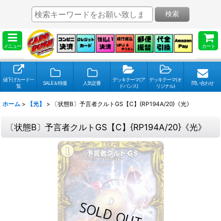
検索
メニュー
カート
値下げカード一
デッキテーマ(ア
デッキテーマ(オ
SALE＆特価
人気定番
問い合わせ
覧
ドバンス)
リジナル)
ホーム
>
【光】
>
〔状態B〕予言者クルトGS【C】{RP194A/20}《光》
〔状態B〕予言者クルトGS【C】{RP194A/20}《光》