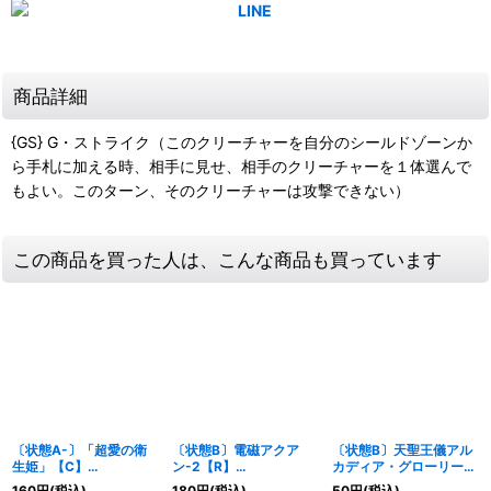
商品詳細
{GS} G・ストライク（このクリーチャーを自分のシールドゾーンか
ら手札に加える時、相手に見せ、相手のクリーチャーを１体選んで
もよい。このターン、そのクリーチャーは攻撃できない）
この商品を買った人は、こんな商品も買っています
〔状態A-〕「超愛の衛
〔状態B〕電磁アクア
〔状態B〕天聖王儀アル
生姫」【C】
ン-2【R】
カディア・グローリー
{RP2218A/20}《光》
{RP199A/20}《多》
【VR】{RP192/95}
160
円
(税込)
180
円
(税込)
50
円
(税込)