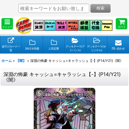
検索
メニュー
カート
値下げカード一
デッキテーマ(ア
デッキテーマ(オ
SALE＆特価
人気定番
問い合わせ
覧
ドバンス)
リジナル)
ホーム
>
【闇】
>
深淵の怖豪 キャッシュ=キャラッシュ【-】{P14/Y21}《闇》
深淵の怖豪 キャッシュ=キャラッシュ【-】{P14/Y21}
《闇》