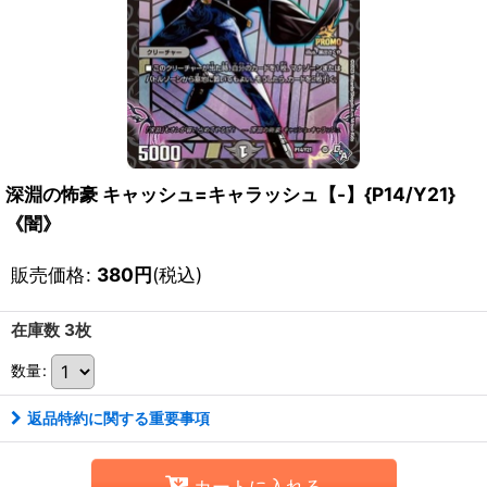
深淵の怖豪 キャッシュ=キャラッシュ【-】{P14/Y21}
《闇》
販売価格
:
380
円
(税込)
在庫数 3枚
数量
:
返品特約に関する重要事項
カートに入れる