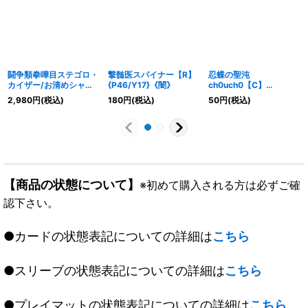
闘争類拳嘩目ステゴロ・
撃髄医スパイナー【R】
忍蝶の聖沌
カイザー/お清めシャラ
{P46/Y17}《闇》
ch0uch0【C】
ップ【-】
{23RP452/74}《光》
2,980
円
(税込)
180
円
(税込)
50
円
(税込)
{RP1915B/20}《自然》
【商品の状態について】
※初めて購入される方は必ずご確
認下さい。
●カードの状態表記についての詳細は
こちら
●スリーブの状態表記についての詳細は
こちら
●プレイマットの状態表記についての詳細は
こちら