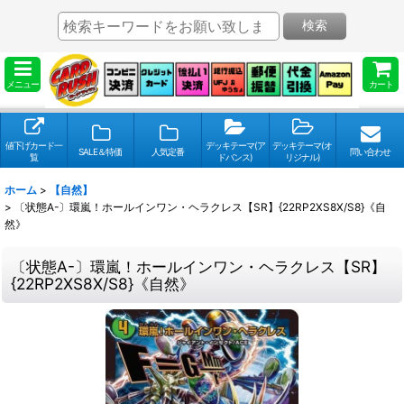
検索
メニュー
カート
値下げカード一
デッキテーマ(ア
デッキテーマ(オ
SALE＆特価
人気定番
問い合わせ
覧
ドバンス)
リジナル)
ホーム
>
【自然】
>
〔状態A-〕環嵐！ホールインワン・ヘラクレス【SR】{22RP2XS8X/S8}《自
然》
〔状態A-〕環嵐！ホールインワン・ヘラクレス【SR】
{22RP2XS8X/S8}《自然》