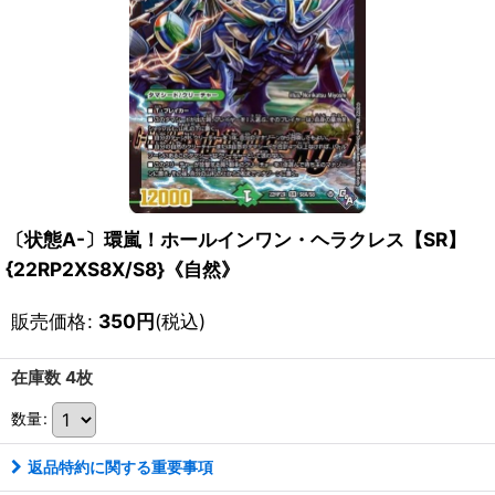
〔状態A-〕環嵐！ホールインワン・ヘラクレス【SR】
{22RP2XS8X/S8}《自然》
販売価格
:
350
円
(税込)
在庫数 4枚
数量
:
返品特約に関する重要事項