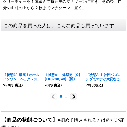
クリーチャーを１体選んで持ち主のマナゾーンに置き、その後、自
分の山札の上から２枚までマナゾーンに置く。
この商品を買った人は、こんな商品も買っています
〔状態B〕環嵐！ホール
〔状態A-〕爆撃男【C】
〔状態A-〕神回バズレ
インワン・ヘラクレス
{EX0738/48}《闇》
ンダでマナが大変なこと
【SR】
に?!驚愕【C】
280
円
(税込)
70
円
(税込)
70
円
(税込)
{22RP2XS8X/S8}《自
{EX0939/42}《自然》
然》
【商品の状態について】
※初めて購入される方は必ずご確