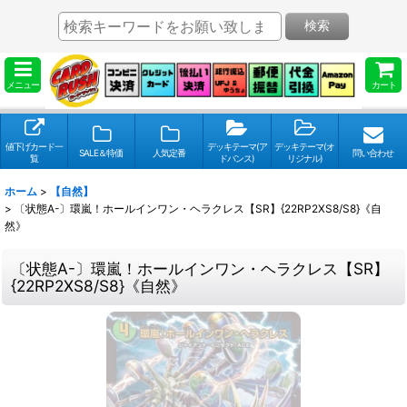
検索
メニュー
カート
値下げカード一
デッキテーマ(ア
デッキテーマ(オ
SALE＆特価
人気定番
問い合わせ
覧
ドバンス)
リジナル)
ホーム
>
【自然】
>
〔状態A-〕環嵐！ホールインワン・ヘラクレス【SR】{22RP2XS8/S8}《自
然》
〔状態A-〕環嵐！ホールインワン・ヘラクレス【SR】
{22RP2XS8/S8}《自然》