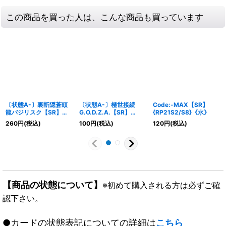
この商品を買った人は、こんな商品も買っています
〔状態A-〕裏斬隠蒼頭
〔状態A-〕極世接続
Code:-MAX【SR】
龍バジリスク【SR】
G.O.D.Z.A.【SR】
{RP21S2/S8}《水》
{EX12S9/S20}《水》
{RP17S9/S11}《多》
260
円
(税込)
100
円
(税込)
120
円
(税込)
【商品の状態について】
※初めて購入される方は必ずご確
認下さい。
●カードの状態表記についての詳細は
こちら