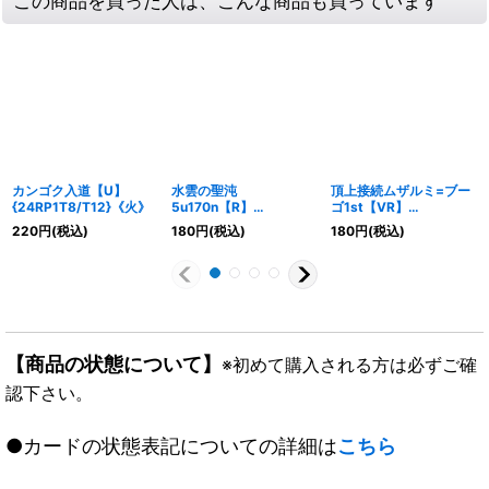
この商品を買った人は、こんな商品も買っています
カンゴク入道【U】
水雲の聖沌
頂上接続ムザルミ=ブー
{24RP1T8/T12}《火》
5u170n【R】
ゴ1st【VR】
{23SD23/14}《光》
{23EX231/112}《多》
220
円
(税込)
180
円
(税込)
180
円
(税込)
【商品の状態について】
※初めて購入される方は必ずご確
認下さい。
●カードの状態表記についての詳細は
こちら