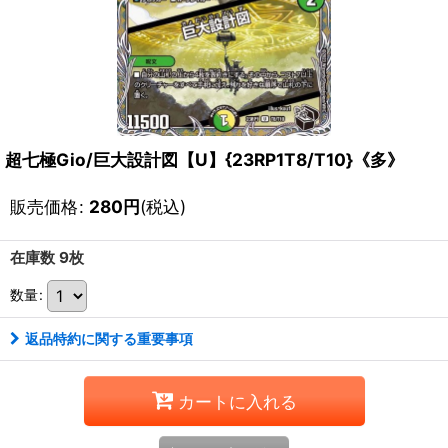
超七極Gio/巨大設計図【U】{23RP1T8/T10}《多》
販売価格
:
280
円
(税込)
在庫数 9枚
数量
:
返品特約に関する重要事項
カートに入れる