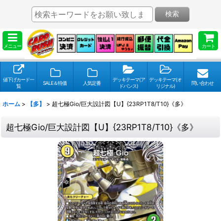
検索
メニュー
カート
値下げカード一
デッキテーマ(ア
デッキテーマ(オ
SALE＆特価
人気定番
問い合わせ
覧
ドバンス)
リジナル)
ホーム
>
【多】
>
超七極Gio/巨大設計図【U】{23RP1T8/T10}《多》
超七極Gio/巨大設計図【U】{23RP1T8/T10}《多》