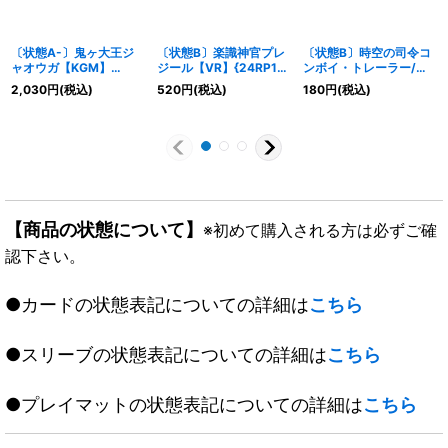
〔状態A-〕鬼ヶ大王ジ
〔状態B〕楽識神官プレ
〔状態B〕時空の司令コ
ャオウガ【KGM】
ジール【VR】{24RP1秘
ンボイ・トレーラー/司
{ART011/5}《多》
10/秘22}《多》
令官の覚醒者コンボイ
2,030
円
(税込)
520
円
(税込)
180
円
(税込)
【-】{DMX22-
b116b/???/116a/???}
《超次元》
【商品の状態について】
※初めて購入される方は必ずご確
認下さい。
●カードの状態表記についての詳細は
こちら
●スリーブの状態表記についての詳細は
こちら
●プレイマットの状態表記についての詳細は
こちら