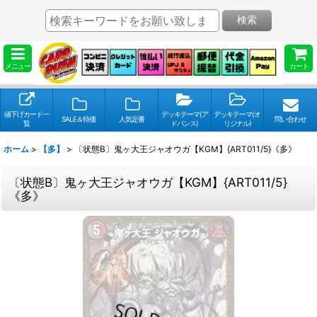
検索
メニュー
カート
値下げカード一
デッキテーマ(ア
デッキテーマ(オ
SALE＆特価
人気定番
問い合わせ
覧
ドバンス)
リジナル)
ホーム
>
【多】
>
〔状態B〕鬼ヶ大王ジャオウガ【KGM】{ART011/5}《多》
〔状態B〕鬼ヶ大王ジャオウガ【KGM】{ART011/5}
《多》