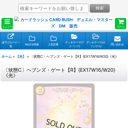
検索
メニュー
カート
値下げカード一
デッキテーマ(ア
デッキテーマ(オ
SALE＆特価
人気定番
問い合わせ
覧
ドバンス)
リジナル)
ホーム
>
【光】
>
〔状態C〕ヘブンズ・ゲート【R】{EX17W16/W20}《光》
〔状態C〕ヘブンズ・ゲート【R】{EX17W16/W20}
《光》