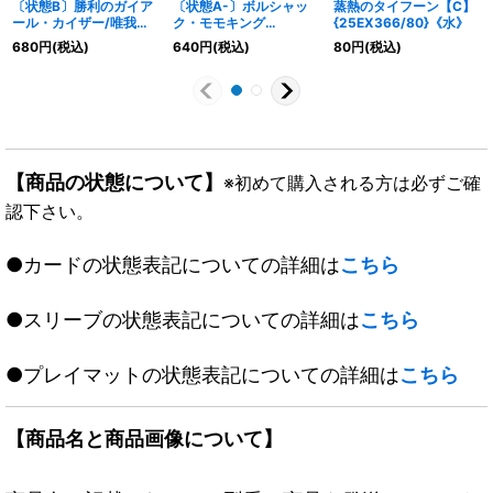
〔状態B〕勝利のガイア
〔状態A-〕ボルシャッ
蒸熱のタイフーン【C】
ール・カイザー/唯我独
ク・モモキング
{25EX366/80}《水》
尊ガイアール・オレドラ
NEX【KGM】{EX19M
680
円
(税込)
640
円
(税込)
80
円
(税込)
ゴン【VIC】{23EX2超
秘1/M秘10}《火》
G1b/超G12/超G1a/超
G12}《多》
【商品の状態について】
※初めて購入される方は必ずご確
認下さい。
●カードの状態表記についての詳細は
こちら
●スリーブの状態表記についての詳細は
こちら
●プレイマットの状態表記についての詳細は
こちら
【商品名と商品画像について】