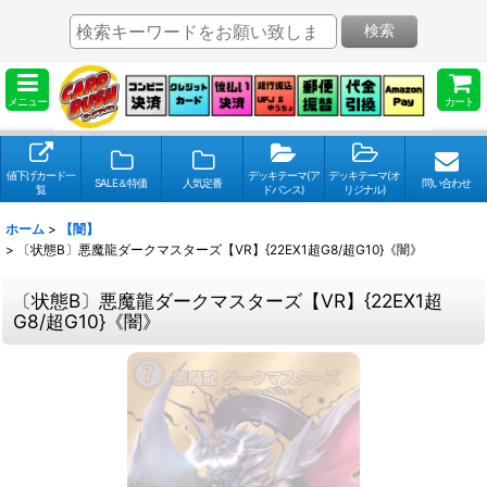
検索
メニュー
カート
値下げカード一
デッキテーマ(ア
デッキテーマ(オ
SALE＆特価
人気定番
問い合わせ
覧
ドバンス)
リジナル)
ホーム
>
【闇】
>
〔状態B〕悪魔龍ダークマスターズ【VR】{22EX1超G8/超G10}《闇》
〔状態B〕悪魔龍ダークマスターズ【VR】{22EX1超
G8/超G10}《闇》