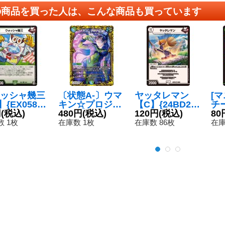
の商品を買った人は、こんな商品も買っています
ッシャ幾三
〔状態A-〕ウマ
ヤッタレマン
[
{EX0586/
キン☆プロジェ
【C】{24BD21
チ
}《自然》
円
(税込)
クト【SR】{RP
480円
(税込)
6/16}《無》
120円
(税込)
を
80
2018A/20}
け]
 1枚
在庫数 1枚
在庫数 86枚
在庫
《多》
54
然