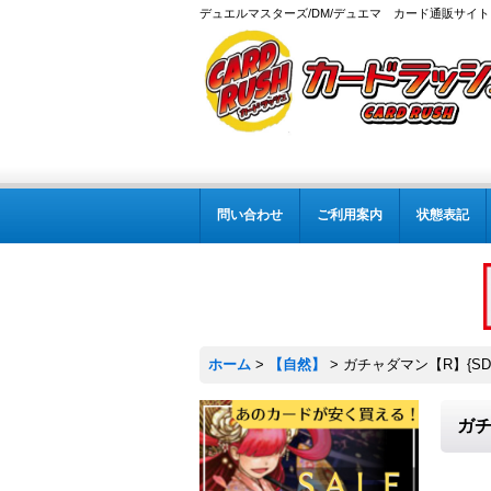
デュエルマスターズ/DM/デュエマ カード通販サイト
問い合わせ
ご利用案内
状態表記
ホーム
>
【自然】
>
ガチャダマン【R】{SD0
ガチ