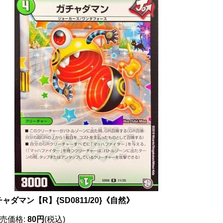
ャダマン【R】{SD0811/20}《自然》
売価格
:
80円
(税込)