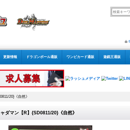
更新情報
ドラゴンボール通販
ワンピカード通販
遊戯王通販
811/20}《自然》
ャダマン【R】{SD0811/20}《自然》