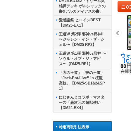
DM25-BD1&2「ドリーム英
こ
雄譚デッキ ボルシャックの
書&アルカディアスの書」
愛感謝祭 ヒロインBEST
【DM25-EX1】
王道W 第2弾 邪神vs邪神II
〜ジャシン・イン・ザ・シ
ェル〜【DM25-RP2】
王道W 第1弾 邪神vs邪神 〜
ウォ
ソウル・オブ・ジ・アビ
【C】
ス〜【DM25-RP1】
87
80
在庫数
「力の王道」「技の王道」
「Jack-Pot-Live!! in 桜龍
高校」【DM25-SD1&2&SP
1】
にじさんじコラボ・マスタ
ーズ「異次元の超獣使い」
【DM24-EX4】
特定商取引法表示