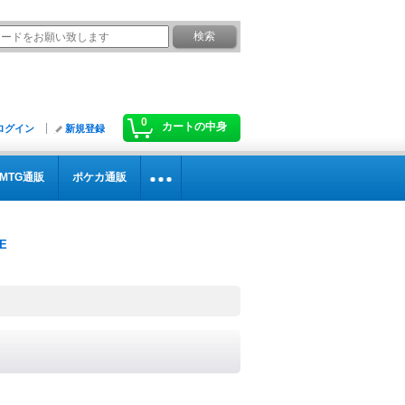
0
カートの中身
ログイン
新規登録
MTG通販
ポケカ通販