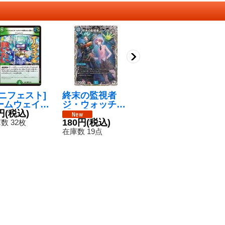
マニフェスト]
終末の監視者
(未開封)特攻人
卍
ームウェイブ
ジ・ウォッチ
形ジェニー
ー
救いたい[聞
円
(税込)
【SR】{25RP4
【U】{神P5/Y2
880円
(税込)
殺
2
【U】{24BD
TD1/TD5}
180円
(税込)
3}《闇》
2
数 32枚
在庫数 1枚
在
6/60}《自
《水》
在庫数 19点
》