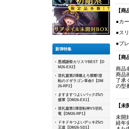
【商
●カ
●ス
●プ
新弾特集
【商
悪感謝祭カリスマBEST【D
M26-EX2】
商品
商品
逆札篇第2弾燃えろ禁断!逆
了承
転のドギラゴン革命!!【DM
の型
26-RP2】
ますますつよいパック25の
援軍【DM26-EX1】
【未
逆札篇第1弾逆転神VS切札
竜【DM26-RP1】
未開
ドキドキつよいデッキ25の
経年
王道【DM26-SD1】
また