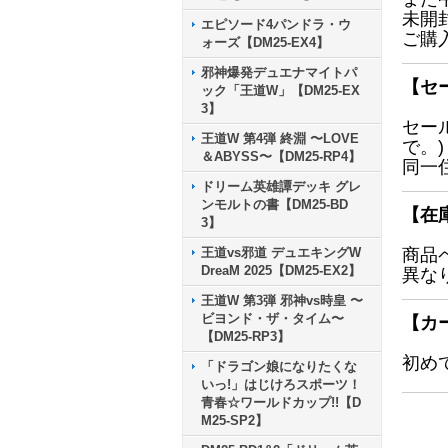
未開
エピソード4パンドラ・ウ
ご購
ォーズ【DM25-EX4】
邪神爆発デュエナマイトパ
【セ
ック「王道W」【DM25-EX
3】
セー
王道W 第4弾 終淵 〜LOVE
で。)
＆ABYSS〜【DM25-RP4】
同一
ドリーム英雄譚デッキ グレ
ンモルトの書【DM25-BD
【在
3】
王道vs邪道 デュエキングW
商品
DreaM 2025【DM25-EX2】
異な
王道W 第3弾 邪神vs時皇 〜
ビヨンド・ザ・タイム〜
【カ
【DM25-RP3】
初め
「ドラゴン娘になりたくな
いっ!」はじけろスポーツ！
青春☆ワールドカップ!!【D
M25-SP2】