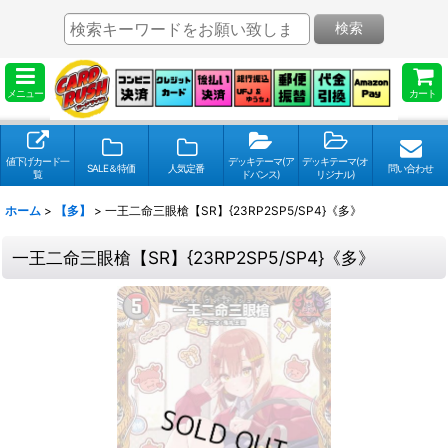
検索
メニュー
カート
値下げカード一
デッキテーマ(ア
デッキテーマ(オ
SALE＆特価
人気定番
問い合わせ
覧
ドバンス)
リジナル)
ホーム
>
【多】
>
一王二命三眼槍【SR】{23RP2SP5/SP4}《多》
一王二命三眼槍【SR】{23RP2SP5/SP4}《多》