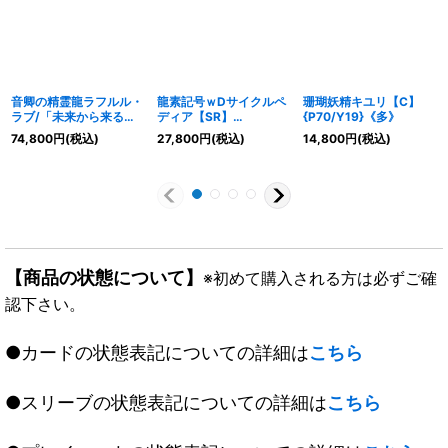
音卿の精霊龍ラフルル・
龍素記号ｗDサイクルペ
珊瑚妖精キユリ【C】
ラブ/「未来から来る、
ディア【SR】
{P70/Y19}《多》
だからミラクル」
{23RP3SP2/SP5}
74,800
円
(税込)
27,800
円
(税込)
14,800
円
(税込)
【SR】
《多》
{22RP1SP2/SP5}
《多》
【商品の状態について】
※初めて購入される方は必ずご確
認下さい。
●カードの状態表記についての詳細は
こちら
●スリーブの状態表記についての詳細は
こちら