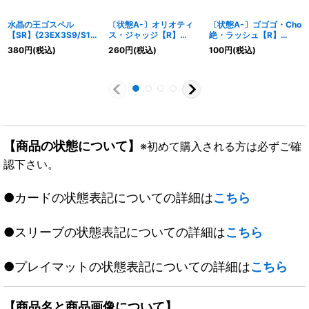
水晶の王ゴスペル
〔状態A-〕オリオティ
〔状態A-〕ゴゴゴ・Cho
【SR】{23EX3S9/S10}
ス・ジャッジ【R】
絶・ラッシュ【R】
《多》
{23RP2TF3/TF10}
{EX17超34/超40}
380
円
(税込)
260
円
(税込)
100
円
(税込)
《光》
《火》
【商品の状態について】
※初めて購入される方は必ずご確
認下さい。
●カードの状態表記についての詳細は
こちら
●スリーブの状態表記についての詳細は
こちら
●プレイマットの状態表記についての詳細は
こちら
【商品名と商品画像について】