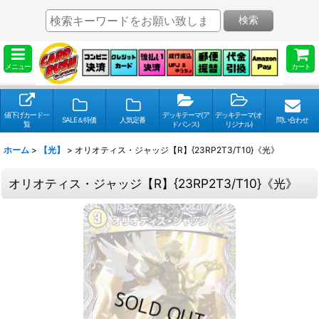
検索
メニュー
カート
値下げカード一
デッキテーマ(ア
デッキテーマ(オ
SALE＆特価
人気定番
問い合わせ
覧
ドバンス)
リジナル)
ホーム
>
【光】
>
オリオティス・ジャッジ【R】{23RP2T3/T10}《光》
オリオティス・ジャッジ【R】{23RP2T3/T10}《光》