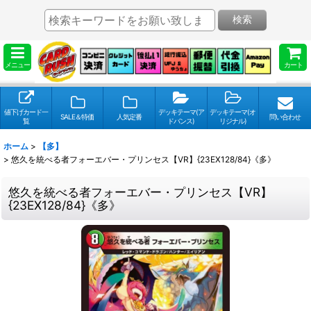
検索
メニュー
カート
値下げカード一
デッキテーマ(ア
デッキテーマ(オ
SALE＆特価
人気定番
問い合わせ
覧
ドバンス)
リジナル)
ホーム
>
【多】
>
悠久を統べる者フォーエバー・プリンセス【VR】{23EX128/84}《多》
悠久を統べる者フォーエバー・プリンセス【VR】
{23EX128/84}《多》