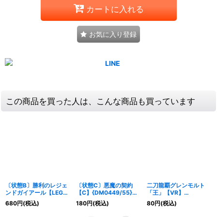
カートに入れる
お気に入り登録
この商品を買った人は、こんな商品も買っています
〔状態B〕勝利のレジェ
〔状態C〕悪魔の契約
二刀龍覇グレンモルト
ンドガイアール【LEG】
【C】{DM0449/55}
「王」【VR】
{DMX25L1/L1}《火》
《闇》
{24EX232/100}《火》
680
円
(税込)
180
円
(税込)
80
円
(税込)