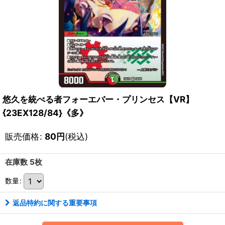
悠久を統べる者フォーエバー・プリンセス【VR】
{23EX128/84}《多》
販売価格
:
80
円
(税込)
在庫数 5枚
数量
:
返品特約に関する重要事項