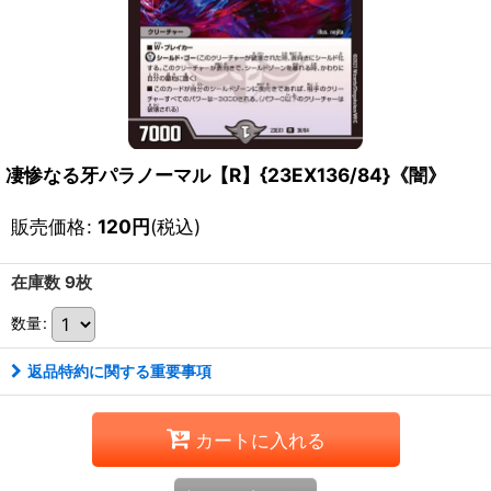
凄惨なる牙パラノーマル【R】{23EX136/84}《闇》
販売価格
:
120
円
(税込)
在庫数 9枚
数量
:
返品特約に関する重要事項
カートに入れる