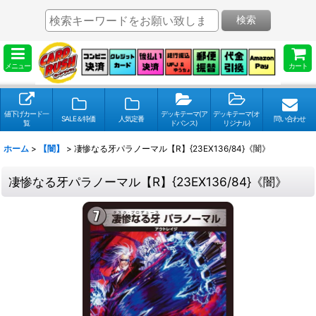
検索
メニュー
カート
値下げカード一
デッキテーマ(ア
デッキテーマ(オ
SALE＆特価
人気定番
問い合わせ
覧
ドバンス)
リジナル)
ホーム
>
【闇】
>
凄惨なる牙パラノーマル【R】{23EX136/84}《闇》
凄惨なる牙パラノーマル【R】{23EX136/84}《闇》