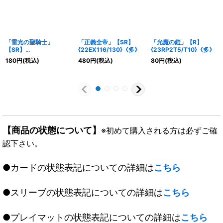
「雷光の聖騎士」
「正義全帝」【SR】
「光魔の鎧」【R】
【SR】
{22EX116/130}《多》
{23RP2T5/T10}《多》
{RP21TR8/TR10}
180
円
(税込)
480
円
(税込)
80
円
(税込)
《多》
【商品の状態について】
※初めて購入される方は必ずご確
認下さい。
●カードの状態表記についての詳細は
こちら
●スリーブの状態表記についての詳細は
こちら
●プレイマットの状態表記についての詳細は
こちら