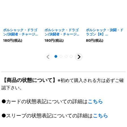
ボルシャック・ドラゴ
ボルシャック・ドラゴ
ボルシャック・決闘・ド
ン/決闘者・チャージャ
ン/決闘者・チャージャ
ラゴン【R】
ー【U】
ー【R】{25BD111/17}
{23BD442/60}《多》
180
円
(税込)
180
円
(税込)
80
円
(税込)
{24EX270/100}《火》
《火》
【商品の状態について】
※初めて購入される方は必ずご確
認下さい。
●カードの状態表記についての詳細は
こちら
●スリーブの状態表記についての詳細は
こちら