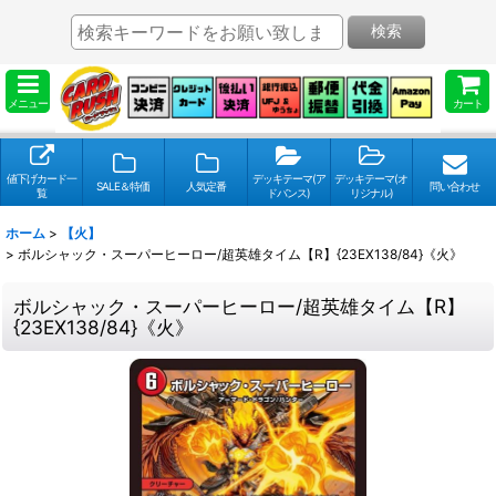
検索
メニュー
カート
値下げカード一
デッキテーマ(ア
デッキテーマ(オ
SALE＆特価
人気定番
問い合わせ
覧
ドバンス)
リジナル)
ホーム
>
【火】
>
ボルシャック・スーパーヒーロー/超英雄タイム【R】{23EX138/84}《火》
ボルシャック・スーパーヒーロー/超英雄タイム【R】
{23EX138/84}《火》