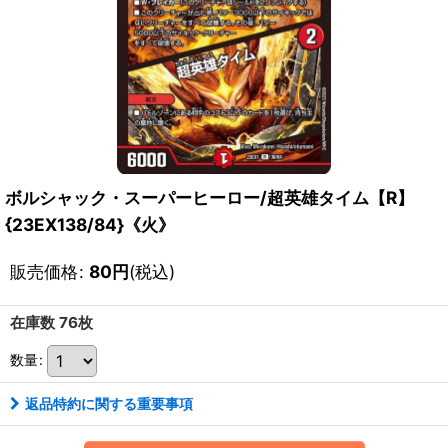
ボルシャック・スーパーヒーロー/超英雄タイム【R】
{23EX138/84}《火》
販売価格
:
80
円
(税込)
在庫数 76枚
数量
:
返品特約に関する重要事項