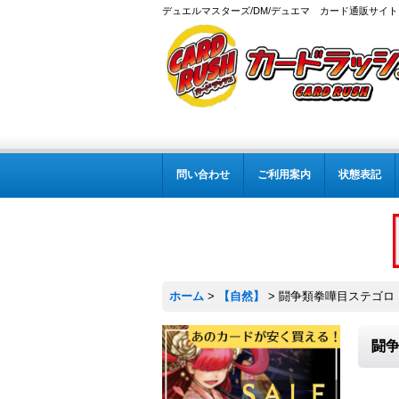
デュエルマスターズ/DM/デュエマ カード通販サイト
問い合わせ
ご利用案内
状態表記
ホーム
>
【自然】
>
闘争類拳嘩目ステゴロ・カ
闘争