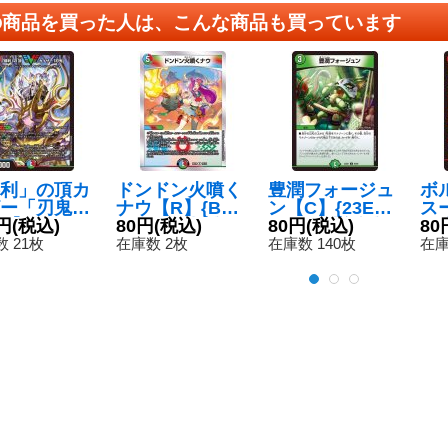
の商品を買った人は、こんな商品も買っています
利」の頂カ
ドンドン火噴く
豊潤フォージュ
ボ
ー「刃鬼」
ナウ【R】{BD1
ン【C】{23EX1
ス
C】{23EX1
円
(税込)
910/14}《多》
80円
(税込)
82/84}《自然》
80円
(税込)
ー
80
4}《多》
【R
 21枚
在庫数 2枚
在庫数 140枚
在庫
8/