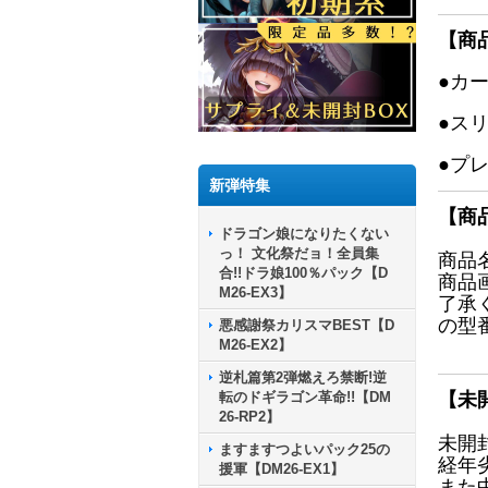
【商
●カ
●ス
●プ
新弾特集
【商
ドラゴン娘になりたくない
っ！ 文化祭だョ！全員集
商品
合!!ドラ娘100％パック【D
商品
M26-EX3】
了承
の型
悪感謝祭カリスマBEST【D
M26-EX2】
逆札篇第2弾燃えろ禁断!逆
転のドギラゴン革命!!【DM
【未
26-RP2】
未開
ますますつよいパック25の
経年
援軍【DM26-EX1】
また