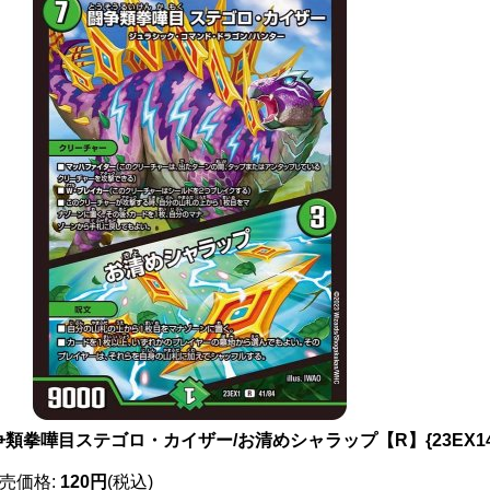
争類拳嘩目ステゴロ・カイザー/お清めシャラップ【R】{23EX141
売価格
:
120円
(税込)