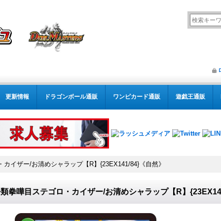
更新情報
ドラゴンボール通販
ワンピカード通販
遊戯王通販
イザー/お清めシャラップ【R】{23EX141/84}《自然》
類拳嘩目ステゴロ・カイザー/お清めシャラップ【R】{23EX141