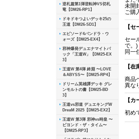
逆札篇第1弾逆転神VS切札
未開
竜【DM26-RP1】
ご購
ドキドキつよいデッキ25の
王道【DM26-SD1】
【セ
エピソード4パンドラ・ウ
セー
ォーズ【DM25-EX4】
で。)
邪神爆発デュエナマイトパ
同一
ック「王道W」【DM25-EX
3】
【在
王道W 第4弾 終淵 〜LOVE
＆ABYSS〜【DM25-RP4】
商品
ドリーム英雄譚デッキ グレ
異な
ンモルトの書【DM25-BD
3】
【カ
王道vs邪道 デュエキングW
DreaM 2025【DM25-EX2】
初め
王道W 第3弾 邪神vs時皇 〜
ビヨンド・ザ・タイム〜
【DM25-RP3】