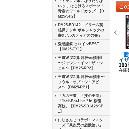
「ドラゴン娘になりたくな
こ
いっ!」はじけろスポーツ！
青春☆ワールドカップ!!【D
M25-SP2】
DM25-BD1&2「ドリーム英
雄譚デッキ ボルシャックの
書&アルカディアスの書」
愛感謝祭 ヒロインBEST
【DM25-EX1】
「勝
王道W 第2弾 邪神vs邪神II
イザ
〜ジャシン・イン・ザ・シ
【VI
380
ェル〜【DM25-RP2】
7/8
在庫数
王道W 第1弾 邪神vs邪神 〜
ソウル・オブ・ジ・アビ
ス〜【DM25-RP1】
「力の王道」「技の王道」
「Jack-Pot-Live!! in 桜龍
高校」【DM25-SD1&2&SP
1】
にじさんじコラボ・マスタ
ーズ「異次元の超獣使い」