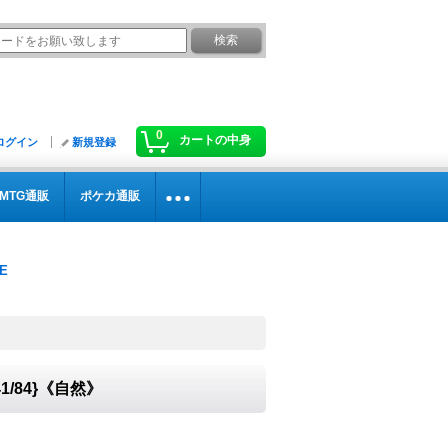
0
カートの中身
ログイン
新規登録
MTG通販
ポケカ通販
/84}《自然》