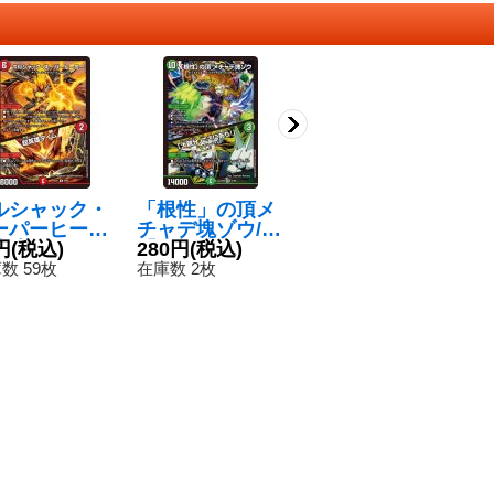
ルシャック・
「根性」の頂メ
運命の親衛隊シ
龍
ーパーヒーロ
チャデ塊ゾウ/
ウバ/「その運
イ
/超英雄タイム
円
(税込)
「大親分、ここ
280円
(税込)
命、我らもそれ
180円
(税込)
【
3
】{23EX13
にあり！」【V
に従おう」
4
数 59枚
在庫数 2枚
在庫数 32枚
在
84}《火》
R】{23EX121/8
【R】{23EX14
4}《自然》
5/84}《多》