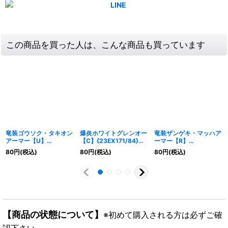
この商品を買った人は、こんな商品も買っています
竜装ゴウソク・タキオン
爆炎ホワイトグレンオー
竜装ザンゲキ・マッハア
アーマー【U】
【C】{23EX171/84}
ーマー【R】
{23EX158/84}《火》
《火》
{23EX140/84}《火》
80
円
(税込)
80
円
(税込)
80
円
(税込)
【商品の状態について】
※初めて購入される方は必ずご確
認下さい。