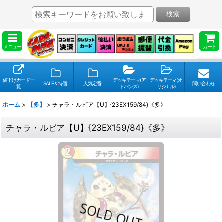
検索
メニュー
カート
値下げカード一
デッキテーマ(ア
デッキテーマ(オ
SALE＆特価
人気定番
問い合わせ
覧
ドバンス)
リジナル)
ホーム
>
【多】
>
チャラ・ルピア【U】{23EX159/84}《多》
チャラ・ルピア【U】{23EX159/84}《多》