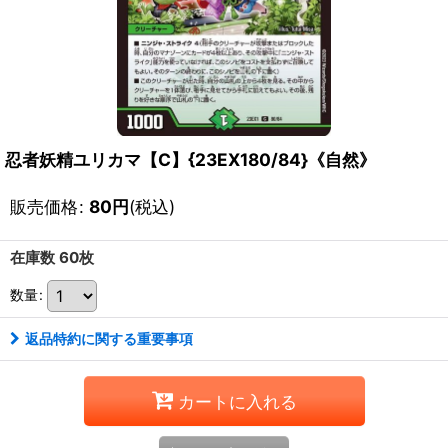
忍者妖精ユリカマ【C】{23EX180/84}《自然》
販売価格
:
80
円
(税込)
在庫数 60枚
数量
:
返品特約に関する重要事項
カートに入れる