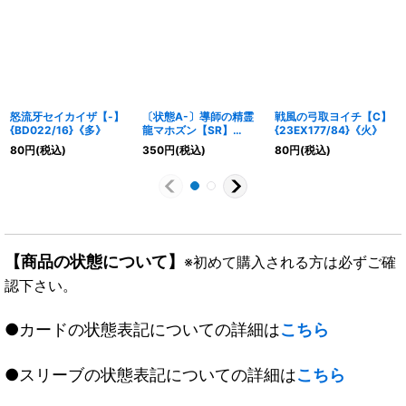
怒流牙セイカイザ【-】
〔状態A-〕導師の精霊
戦風の弓取ヨイチ【C】
{BD022/16}《多》
龍マホズン【SR】
{23EX177/84}《火》
{DMX2319/60}《多》
80
円
(税込)
350
円
(税込)
80
円
(税込)
【商品の状態について】
※初めて購入される方は必ずご確
認下さい。
●カードの状態表記についての詳細は
こちら
●スリーブの状態表記についての詳細は
こちら