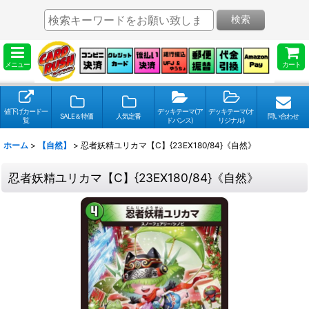
検索
メニュー
カート
値下げカード一
デッキテーマ(ア
デッキテーマ(オ
SALE＆特価
人気定番
問い合わせ
覧
ドバンス)
リジナル)
ホーム
>
【自然】
>
忍者妖精ユリカマ【C】{23EX180/84}《自然》
忍者妖精ユリカマ【C】{23EX180/84}《自然》