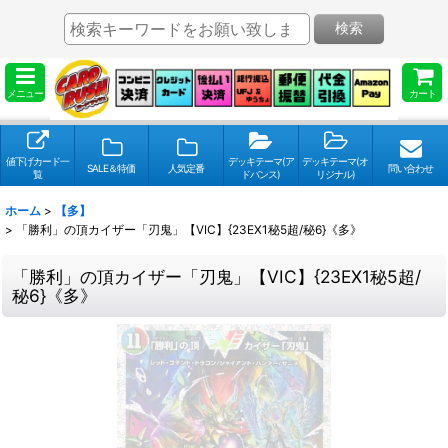
検索
メニュー
カート
値下げカード一
デッキテーマ(ア
デッキテーマ(オ
SALE＆特価
人気定番
問い合わせ
覧
ドバンス)
リジナル)
ホーム
>
【多】
>
「勝利」の頂カイザー「刃鬼」【VIC】{23EX1秘5超/秘6}《多》
「勝利」の頂カイザー「刃鬼」【VIC】{23EX1秘5超/
秘6}《多》