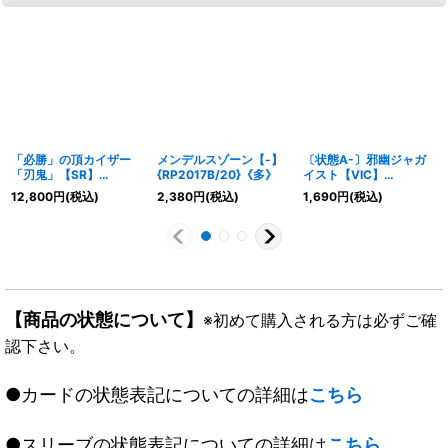
「必勝」の頂カイザー
メンデルスゾーン【-】
〔状態A-〕邪幽ジャガ
「刃鬼」【SR】
{RP2017B/20}《多》
イスト【VIC】
{23EX3SSP1/SSP3}
{26SD1M2秘/14}
12,800
円
(税込)
2,380
円
(税込)
1,690
円
(税込)
《無》
《闇》
【商品の状態について】
※初めて購入される方は必ずご確
認下さい。
●カードの状態表記についての詳細は
こちら
●スリーブの状態表記についての詳細は
こちら