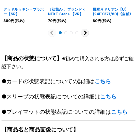
グッドルッキン・ブラボ
〔状態A-〕ブランド＜
爆翠月ドリアン【U】
ー【SR】
NEXT.Star＞【VR】
{24EX371/80}《自然》
{RP21TR5/TR10}
{EX1910/68}《火》
380
円
(税込)
70
円
(税込)
80
円
(税込)
《火》
【商品の状態について】
※初めて購入される方は必ずご確
認下さい。
●カードの状態表記についての詳細は
こちら
●スリーブの状態表記についての詳細は
こちら
●プレイマットの状態表記についての詳細は
こちら
【商品名と商品画像について】