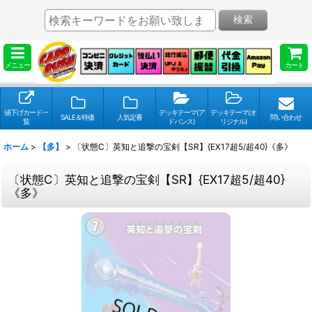
検索
メニュー
カート
値下げカード一
デッキテーマ(ア
デッキテーマ(オ
SALE＆特価
人気定番
問い合わせ
覧
ドバンス)
リジナル)
ホーム
>
【多】
>
〔状態C〕英知と追撃の宝剣【SR】{EX17超5/超40}《多》
〔状態C〕英知と追撃の宝剣【SR】{EX17超5/超40}
《多》