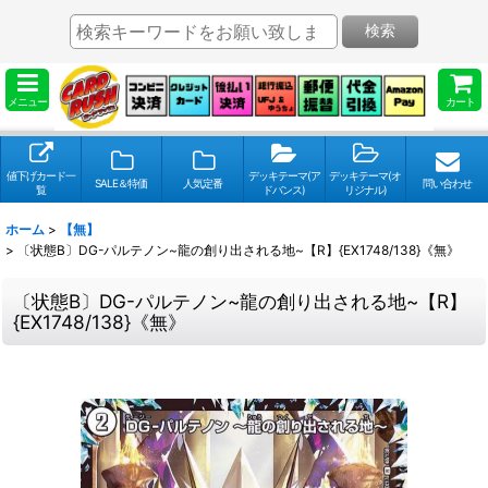
検索
メニュー
カート
値下げカード一
デッキテーマ(ア
デッキテーマ(オ
SALE＆特価
人気定番
問い合わせ
覧
ドバンス)
リジナル)
ホーム
>
【無】
>
〔状態B〕DG-パルテノン~龍の創り出される地~【R】{EX1748/138}《無》
〔状態B〕DG-パルテノン~龍の創り出される地~【R】
{EX1748/138}《無》