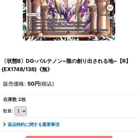
〔状態B〕DG-パルテノン~龍の創り出される地~【R】
{EX1748/138}《無》
販売価格
:
50
円
(税込)
在庫数 2枚
数量
:
返品特約に関する重要事項