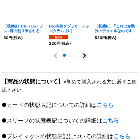
〔状態B〕DG-パルテノ
Dの寺院タブラサ・チャ
〔状態B〕「これは命懸
ン~龍の創り出される地
ンタラム【U】
けのデュエルなのです」
~【R】{23EX241/112}
{24BD644/60}《無》
【U】{24SP29/13}《自
50
円
(税込)
520
円
(税込)
《無》
然》
220
円
(税込)
【商品の状態について】
※初めて購入される方は必ずご確
認下さい。
●カードの状態表記についての詳細は
こちら
●スリーブの状態表記についての詳細は
こちら
●プレイマットの状態表記についての詳細は
こちら