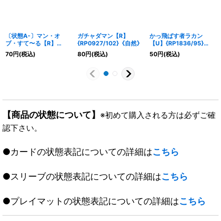
〔状態A-〕マン・オ
ガチャダマン【R】
かっ飛ばす者ラカン
ブ・すて〜る【R】
{RP0927/102}《自然》
【U】{RP1836/95}
{RP0928/102}《自然》
《水》
70
円
(税込)
80
円
(税込)
50
円
(税込)
【商品の状態について】
※初めて購入される方は必ずご確
認下さい。
●カードの状態表記についての詳細は
こちら
●スリーブの状態表記についての詳細は
こちら
●プレイマットの状態表記についての詳細は
こちら