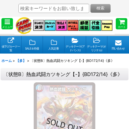
検索
メニュー
カート
値下げカード一
デッキテーマ(ア
デッキテーマ(オ
SALE＆特価
人気定番
問い合わせ
覧
ドバンス)
リジナル)
ホーム
>
【多】
>
〔状態B〕熱血武闘カツキング【-】{BD172/14}《多》
〔状態B〕熱血武闘カツキング【-】{BD172/14}《多》