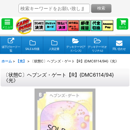
検索
メニュー
カート
値下げカード一
デッキテーマ(ア
デッキテーマ(オ
SALE＆特価
人気定番
問い合わせ
覧
ドバンス)
リジナル)
ホーム
>
【光】
>
〔状態C〕ヘブンズ・ゲート【R】{DMC6114/94}《光》
〔状態C〕ヘブンズ・ゲート【R】{DMC6114/94}
《光》