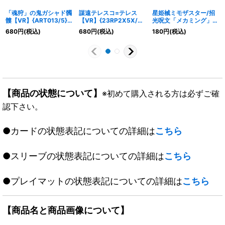
「魂狩」の鬼ガシャド髑
謀遠テレスコ=テレス
星姫械ミモザスター/招
髏【VR】{ART013/5}
【VR】{23RP2X5X/8}
光呪文「メカミング」
《多》
《闇》
【C】{23SD29/14}
680
円
(税込)
680
円
(税込)
180
円
(税込)
《光》
【商品の状態について】
※初めて購入される方は必ずご確
認下さい。
●カードの状態表記についての詳細は
こちら
●スリーブの状態表記についての詳細は
こちら
●プレイマットの状態表記についての詳細は
こちら
【商品名と商品画像について】